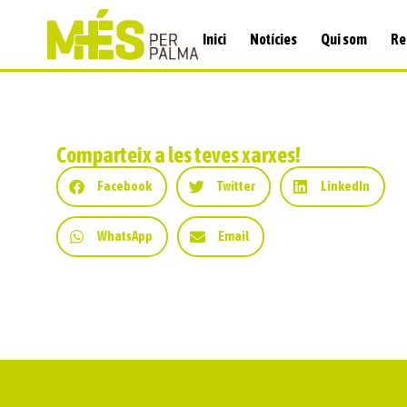
Inici
Notícies
Qui som
Re
Comparteix a les teves xarxes!
Facebook
Twitter
LinkedIn
WhatsApp
Email