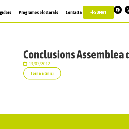
gidors
Programes electorals
Contacta
SUMA'T
Conclusions Assemblea d
13/02/2012
Torna a l'inici