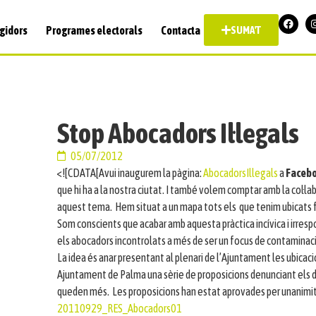
gidors
Programes electorals
Contacta
SUMA'T
Stop Abocadors Il·legals
05/07/2012
<![CDATA[Avui inaugurem la pàgina:
AbocadorsIllegals
a
Faceb
que hi ha a la nostra ciutat. I també volem comptar amb la col·
aquest tema. Hem situat a un mapa tots els que tenim ubicats fin
Som conscients que acabar amb aquesta pràctica incívica i irre
els abocadors incontrolats a més de ser un focus de contaminació per
La idea és anar presentant al plenari de l’Ajuntament les ubicaci
Ajuntament de Palma una sèrie de proposicions denunciant els d
queden més. Les proposicions han estat aprovades per unanimit
20110929_RES_Abocadors01