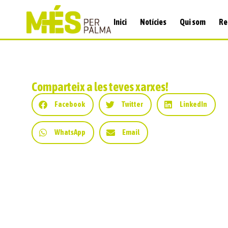
Inici
Notícies
Qui som
Re
Comparteix a les teves xarxes!
Facebook
Twitter
LinkedIn
WhatsApp
Email