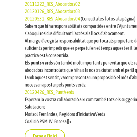
20111222_RES_Abocardors02
20120126_RES_Abocardors03
20120531_RES_Abocardors04
(Consulta les fotos a la pàgina)
Sabem que hi ha responsabilitats compartides entre l’Ajuntament 
s’aboqui residus dificultant l’accés als llocs d’abocament.
Al marge d’exigir la responsabilitat que pertoca als propietaris 
suficients per impedir que es perpetuí en el temps aquestes il•le
pràctica està consentida.
Els
punts verds
són també molt importants per evitar que els re
abocadors incontrolats que hi ha a la nostra ciutat amb el perill
I amb aquest sentit, varem presentar una proposició el més d’ab
necessari apostar pels punts verds:
20120426_RES_PuntVerds
Esperam la vostra col·laboració així com també tots els sugger
Salutacions
Marisol Fernández, Regidora d’IniciativaVerds
Coalició PSM-IV-Entesa]]>
Torna a l'inici