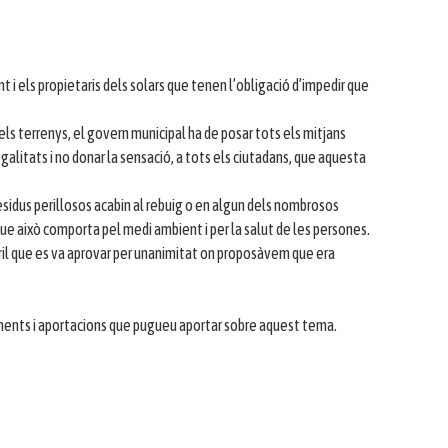
i els propietaris dels solars que tenen l’obligació d’impedir que
dels terrenys, el govern municipal ha de posar tots els mitjans
galitats i no donar la sensació, a tots els ciutadans, que aquesta
sidus perillosos acabin al rebuig o en algun dels nombrosos
 que això comporta pel medi ambient i per la salut de les persones.
ril que es va aprovar per unanimitat on proposàvem que era
iments i aportacions que pugueu aportar sobre aquest tema.