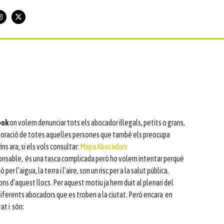
ook
on volem denunciar tots els abocador il·legals, petits o grans,
laboració de totes aquelles persones que també els preocupa
s ara, si els vols consultar:
Mapa Abocadors
sponsable, és una tasca complicada però ho volem intentar perquè
 l’aigua, la terra i l’aire, son un risc per a la salut pública.
ons d’aquest llocs. Per aquest motiu ja hem duit al plenari del
iferents abocadors que es troben a la ciutat. Però encara en
at i són: