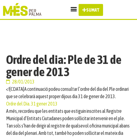
SUMA'T
Ordre del dia: Ple de 31 de
gener de 2013
28/01/2013
<![CDATA[A continuació podeu consultar l’ordre del dia del Ple ordinari
que se celebrarà aquest proper dijous dia 31 de gener de 2013.
Ordre del Dia. 31 gener 2013
A més, recordeu que les entitats que estiguin inscrites al Registre
Municipal d’Entitats Ciutadanes poden sol·licitar intervenir en el ple.
Tan sols s’han de dirigir al registre de qualsevol oficina municipal abans
del dia del plenari. Amb tot, també ho poden sol·licitar el mateix dia