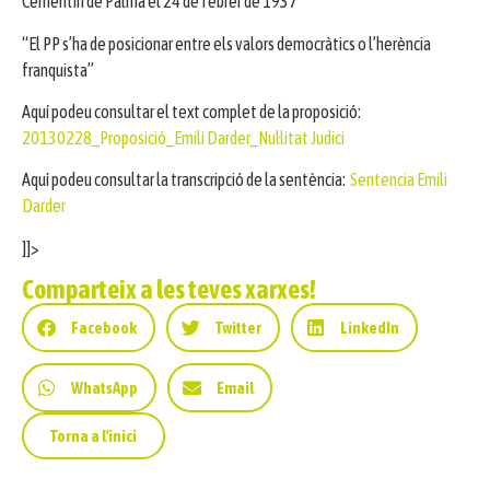
Cementiri de Palma el 24 de febrer de 1937
“El PP s’ha de posicionar entre els valors democràtics o l’herència
franquista”
Aquí podeu consultar el text complet de la proposició:
20130228_Proposició_Emili Darder_Nul·litat Judici
Aquí podeu consultar la transcripció de la sentència:
Sentencia Emili
Darder
]]>
Comparteix a les teves xarxes!
Facebook
Twitter
LinkedIn
WhatsApp
Email
Torna a l'inici