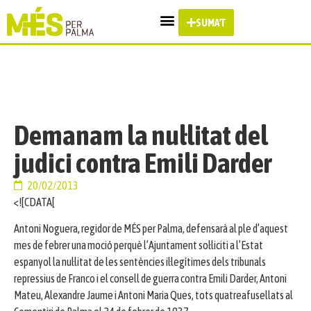
SUMA'T
Demanam la nul·litat del
judici contra Emili Darder
20/02/2013
<![CDATA[
Antoni Noguera, regidor de MÉS per Palma, defensarà al ple d’aquest
mes de febrer una moció perquè l’Ajuntament sol·liciti a l’Estat
espanyol la nul·litat de les sentències il·legítimes dels tribunals
repressius de Franco i el consell de guerra contra Emili Darder, Antoni
Mateu, Alexandre Jaume i Antoni Maria Ques, tots quatreafusellats al