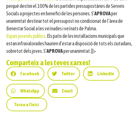
perquè destini el 100% de les partides pressupostàries de Serveis
Socials a projectes en benefici de les persones. S’
APROVA
per
unanimitat destinar tot el pressupost no condicionat de l’àrea de
Benestar Social a les veïnades i veïnats de Palma.
Espais juvenils públics
. Els patis de les instal·lacions municipals que
estan infravalorades haurien d’estar a disposició de tots els ciutadans,
sobretot dels joves. S’
APROVA
per unanimitat.]]>
Comparteix a les teves xarxes!
Facebook
Twitter
LinkedIn
WhatsApp
Email
Torna a l'inici