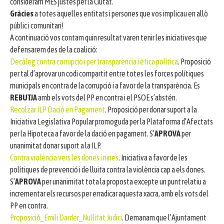
consideram MÉS justes per la Ciutat.
Gràcies
a totes aquelles entitats i persones que vos implicau en allò
públic i comunitari!
A continuació vos contam quin resultat varen tenir les iniciatives que
defensarem des de la coalició:
Decàleg contra corrupció i per transparència i ètica política
. Proposició
per tal d’aprovar un codi compartit entre totes les forces polítiques
municipals en contra de la corrupció i a favor de la transparència. Es
REBUTJA
amb els vots del PP en contra i el PSOE s’abstén.
Recolzar ILP Dació en Pagament
. Proposició per donar suport a la
Iniciativa Legislativa Popular promoguda per la Plataforma d’Afectats
per la Hipoteca a favor de la dació en pagament. S’
APROVA
per
unanimitat donar suport a la ILP.
Contra violència vers les dones i nines
. Iniciativa a favor de les
polítiques de prevenció i de lluita contra la violència cap a els dones.
S’
APROVA
per unanimitat tota la proposta excepte un punt relatiu a
incrementar els recursos per erradicar aquesta xacra, amb els vots del
PP en contra.
Proposició_Emili Darder_Nul·litat Judici
. Demanam que l’Ajuntament