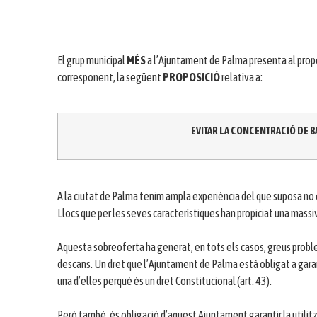
El grup municipal
MÉS
a l’Ajuntament de Palma presenta al prope
corresponent, la següent
PROPOSICIÓ
relativa a:
EVITAR LA CONCENTRACIÓ DE B
A la ciutat de Palma tenim ampla experiència del que suposa no
Llocs que per les seves característiques han propiciat una mass
Aquesta sobreoferta ha generat, en tots els casos, greus proble
descans. Un dret que l’Ajuntament de Palma està obligat a garant
una d’elles perquè és un dret Constitucional (art. 43).
Però també, és obligació d’aquest Ajuntament garantir la utilitza