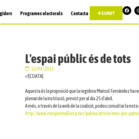
gidors
Programes electorals
Contacta
SUMA'T
L'espai públic és de tots
12/04/2013
<![CDATA[
Aquesta és la proposició que la regidora Marisol Fernández ha r
plenari de la institució, previst per al dia 25 d’abril.
A més, a través de la web de la coalició, podeu consultar la not
http://www.mespermallorca.net/palma/article/mes-per-palma