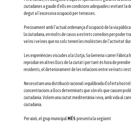
ciutadanes a gaudir d’ells en condicions adequades i evitant l
degut a l’excessiva ocupació per terrasses.
Precisament amb l’actual ordenança d’ocupació de la via pública
la ciutadana, en molts de casos a estrets corredors per poder tr
veïns i veïnes que no sols tenen les molèsties de l’activitat dur
Les experiències viscudes a la Llotja, Sa Gerreria i carrer Fàbric
reproduir en altres llocs de la ciutat i per tant és hora de prend
residents, el deteriorament de les relacions entre veïnats i resta
Necessitam una distribució racional i equilibrada d’oferta hostele
concentracions a llocs determinats que són els que causen proble
ciutadania. Volem una ciutat mediterrània i viva, amb vida al carre
ciutadania.
Per això, el grup municipal
MÉS
presenta la següent