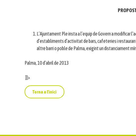
PROPOST
L’Ajuntament Ple insta a l’equip de Govern a modificar l’
d’establiments d’activitat de bars, cafeteries i restaurants
altre barri o poble de Palma, exigint un distanciament m
Palma, 10 d’abril de 2013
]]>
Torna a l'inici