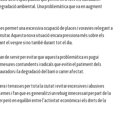
a degradació ambiental. Una problemàtica que va en augment
 es permet una excessiva ocupació de places i voravies relegant a
ansitar. Aquesta nova situació encara pressiona més sobre els
ant el vespre si no també durant tot el dia.
a han de servir per evitar que aquesta problemàtica es pugui
re mesures contundents i radicals que evitin el patiment dels
uradors i la degradació del barri o carrer afectat.
ra i terrasses per tota la ciutat i evitar excessives i abusives
mes i fan que es generalitzi un rebuig innecessari per part de la
r però en equilibri entre l’activitat econòmica i els drets de la