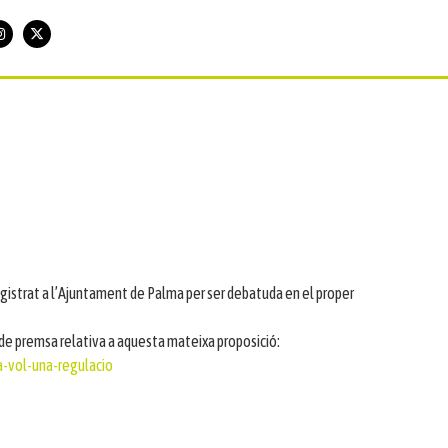
egistrat a l’Ajuntament de Palma per ser debatuda en el proper
a de premsa relativa a aquesta mateixa proposició:
-vol-una-regulacio