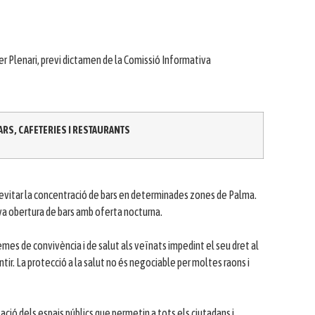
r Plenari, previ dictamen de la Comissió Informativa
ARS, CAFETERIES I RESTAURANTS
 evitar la concentració de bars en determinades zones de Palma.
iva obertura de bars amb oferta nocturna.
mes de convivència i de salut als veïnats impedint el seu dret al
ir. La protecció a la salut no és negociable per moltes raons i
ció dels espais públics que permetin a tots els ciutadans i