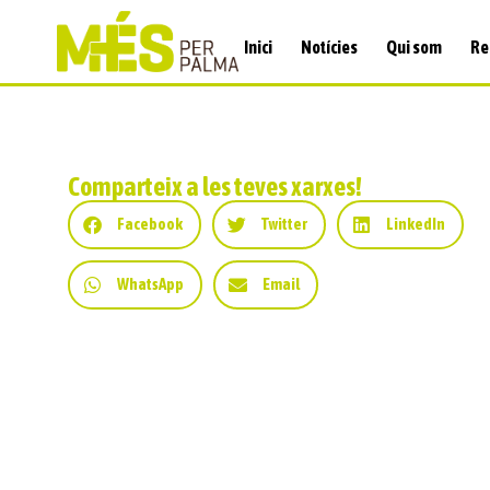
Inici
Notícies
Qui som
Re
Comparteix a les teves xarxes!
Facebook
Twitter
LinkedIn
WhatsApp
Email