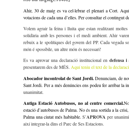
Ahir, 30 de maig es va cel·lebrar el plenari a Cort. Aquí
votacions de cada una d’elles. Per consultar el contingut de
Volem agrair la feina i lluita que estan realitzant moltes
solidària amb les persones i el medi ambient. Ahir varen
rebuix a le spolítiques del govern del PP. Cada vegada s
món é spossbile, un altre món és necessari!
defensa i 
Es va aprovar una declaració institucional en
presentarem des de MÉS.
Aquí teniu el text de la declaraci
Abocador incontrolat de Sant Jord
i
.
Denunciam, de nou, 
Sant Jordi. Per a més denúncies ens podeu fer arribar la
unanimitat.
Antiga Estació Autobusos, no al centre comercial.
No
estació d’autobusos de Palma. No és una sortida a la crisi
APROVA
Palma una ciutat més habitable.
S’
per unanimit
així integrar-la dins el Parc de Ses Estacions.