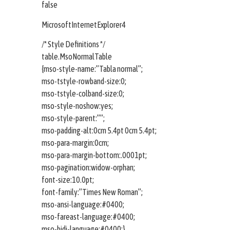
false
MicrosoftInternetExplorer4
/* Style Definitions */
table.MsoNormalTable
{mso-style-name:”Tabla normal”;
mso-tstyle-rowband-size:0;
mso-tstyle-colband-size:0;
mso-style-noshow:yes;
mso-style-parent:””;
mso-padding-alt:0cm 5.4pt 0cm 5.4pt;
mso-para-margin:0cm;
mso-para-margin-bottom:.0001pt;
mso-pagination:widow-orphan;
font-size:10.0pt;
font-family:”Times New Roman”;
mso-ansi-language:#0400;
mso-fareast-language:#0400;
mso-bidi-language:#0400;}