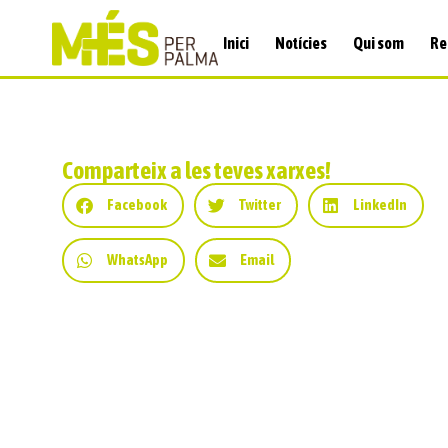
Inici
Notícies
Qui som
Re
Comparteix a les teves xarxes!
Facebook
Twitter
LinkedIn
WhatsApp
Email