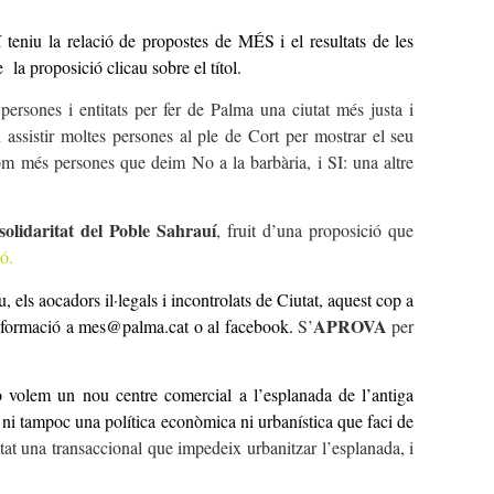
 teniu la relació de propostes de MÉS i el resultats de les
 la proposició clicau sobre el títol.
 persones i entitats per fer de Palma una ciutat més justa i
 assistir moltes persones al ple de Cort per mostrar el seu
om més persones que deim No a la barbària, i SI: una altre
solidaritat del Poble Sahrauí
, fruit d’una proposició que
ó.
els aocadors il·legals i incontrolats de Ciutat, aquest cop a
APROVA
 informació a mes@palma.cat o al
facebook
.
S’
per
 volem un nou centre comercial a l’esplanada de l’antiga
, ni tampoc una política econòmica ni urbanística que faci de
at una transaccional que impedeix urbanitzar l’esplanada, i