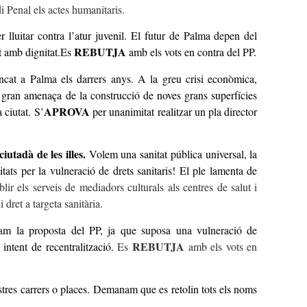
 Penal els actes humanitaris.
luitar contra l’atur juvenil. El futur de Palma depen del
REBUTJA
ut amb dignitat.Es
amb els vots en contra del PP.
cat a Palma els darrers anys. A la greu crisi econòmica,
gran amenaça de la construcció de noves grans superfícies
APROVA
 ciutat. S’
per unanimitat realitzar un pla director
utadà de les illes
.
Volem una sanitat pública universal, la
itats per la vulneració de drets sanitaris! El ple lamenta de
blir els serveis de mediadors culturals als centres de salut i
 dret a targeta sanitària.
m la proposta del PP, ja que suposa una vulneració de
REBUTJA
 intent de recentralització.
Es
amb els vots en
res carrers o places. Demanam que es retolin tots els noms
.