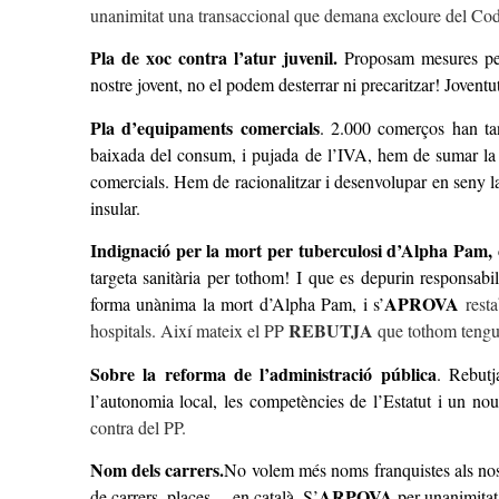
unanimitat una transaccional que demana excloure del Codi
Pla de xoc contra l’atur juvenil
.
Proposam mesures per l
nostre jovent, no el podem desterrar ni precaritzar! Jovent
Pla d’equipaments comercial
s
. 2.000 comerços han tan
baixada del consum, i pujada de l’IVA, hem de sumar la 
comercials. Hem de racionalitzar i desenvolupar en seny la
insular.
Indignació per la mort per tuberculosi d’Alpha Pam, ci
targeta sanitària per tothom! I que es depurin responsabil
APROVA
forma unànima la mort d’Alpha Pam, i s’
resta
REBUTJA
hospitals. Així mateix el PP
que tothom tengui
Sobre la reforma de l’administració pública
.
Rebutja
l’autonomia local, les competències de l’Estatut i un nou
contra del PP.
Nom dels carrers.
No volem més noms franquistes als nost
ARPOVA
de carrers, places,…en català. S’
per unanimitat