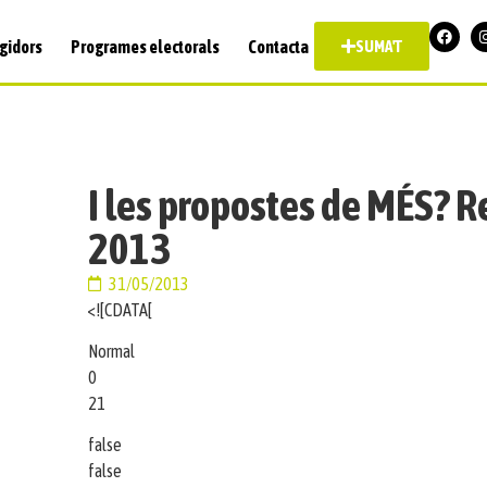
gidors
Programes electorals
Contacta
SUMA'T
I les propostes de MÉS? R
2013
31/05/2013
<![CDATA[
Normal
0
21
false
false