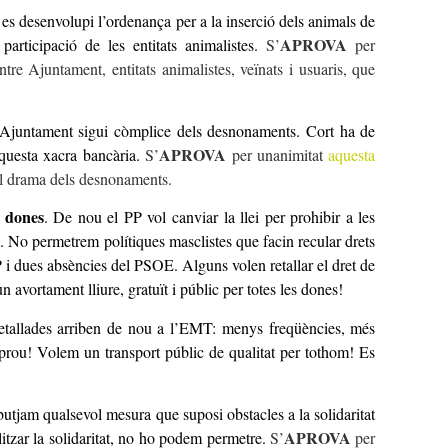
es desenvolupi l’ordenança
per a la inserció dels animals de
APROVA
articipació de les entitats animalistes.
S’
per
tre Ajuntament, entitats animalistes, veïnats i usuaris, que
Ajuntament sigui còmplice dels desnonaments. Cort ha de
APROVA
aquesta xacra bancària.
S’
per unanimitat
aquesta
el drama dels desnonaments.
s done
s
. De nou el PP vol canviar la llei per prohibir a les
a. No permetrem polítiques masclistes que facin recular drets
 i dues absències del PSOE. Alguns volen retallar el dret de
 avortament lliure, gratuït i públic per totes les dones!
tallades arriben de nou a l’EMT: menys freqüències, més
 prou! Volem un transport públic de qualitat per tothom! Es
utjam qualsevol mesura que suposi obstacles a la solidaritat
APROVA
tzar la solidaritat, no ho podem permetre.
S’
per