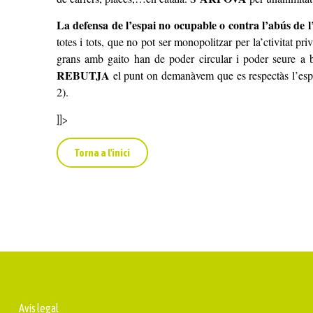
La defensa de l’espai no ocupable o contra l’abús de l
totes i tots, que no pot ser monopolitzar per la’ctivitat pr
grans amb gaito han de poder circular i poder seure a 
REBUTJA
el punt on demanàvem que es respectàs l’espai
2).
]]>
Torna a l'inici
Avís legal