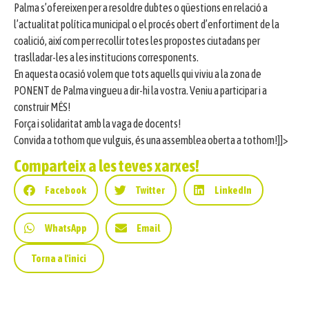
Palma s’ofereixen per a resoldre dubtes o qüestions en relació a
l’actualitat política municipal o el procés obert d’enfortiment de la
coalició, així com per recollir totes les propostes ciutadans per
traslladar-les a les institucions corresponents.
En aquesta ocasió volem que tots aquells qui viviu a la zona de
PONENT de Palma vingueu a dir-hi la vostra. Veniu a participar i a
construir MÉS!
Força i solidaritat amb la vaga de docents!
Convida a tothom que vulguis, és una assemblea oberta a tothom!]]>
Comparteix a les teves xarxes!
Facebook
Twitter
LinkedIn
WhatsApp
Email
Torna a l'inici