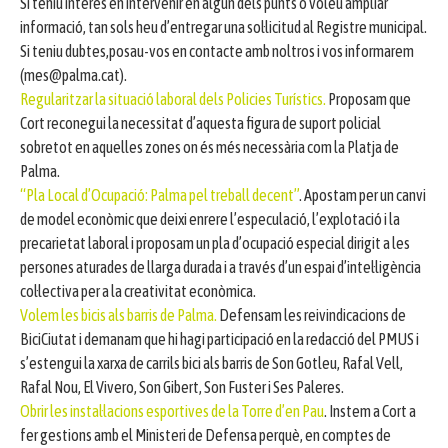
Si teniu interès en intervenir en algun dels punts o voleu ampliar
informació, tan sols heu d’entregar una sol·licitud al Registre municipal.
Si teniu dubtes,posau-vos en contacte amb noltros i vos informarem
(mes@palma.cat).
Regularitzar la situació laboral dels Policies Turístics.
Proposam que
Cort reconegui la necessitat d’aquesta figura de suport policial
sobretot en aquelles zones on és més necessària com la Platja de
Palma.
“Pla Local d’Ocupació: Palma pel treball decent”
. Apostam per un canvi
de model econòmic que deixi enrere l’especulació, l’explotació i la
precarietat laboral i proposam un pla d’ocupació especial dirigit a les
persones aturades de llarga durada i a través d’un espai d’intel·ligència
col·lectiva per a la creativitat econòmica.
Volem les bicis als barris de Palma.
Defensam les reivindicacions de
BiciCiutat i demanam que hi hagi participació en la redacció del PMUS i
s’estengui la xarxa de carrils bici als barris de Son Gotleu, Rafal Vell,
Rafal Nou, El Vivero, Son Gibert, Son Fuster i Ses Paleres.
Obrir les instal·lacions esportives de la Torre d’en Pau
. Instem a Cort a
fer gestions amb el Ministeri de Defensa perquè, en comptes de