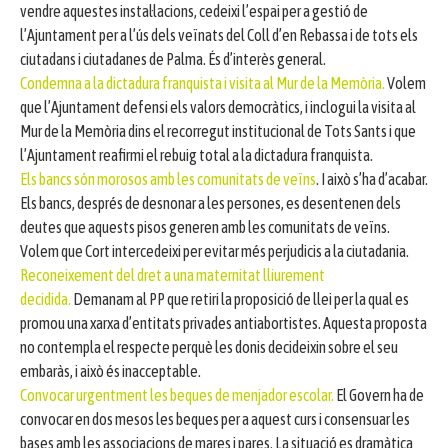
vendre aquestes instal·lacions, cedeixi l’espai per a gestió de
l’Ajuntament per a l’ús dels veïnats del Coll d’en Rebassa i de tots els
ciutadans i ciutadanes de Palma. És d’interès general.
Condemna a la dictadura franquista i visita al Mur de la Memòria.
Volem
que l’Ajuntament defensi els valors democràtics, i inclogui la visita al
Mur de la Memòria dins el recorregut institucional de Tots Sants i que
l’Ajuntament reafirmi el rebuig total a la dictadura franquista.
Els bancs són morosos amb les comunitats de veïns
. I això s’ha d’acabar.
Els bancs, després de desnonar a les persones, es desentenen dels
deutes que aquests pisos generen amb les comunitats de veïns.
Volem que Cort intercedeixi per evitar més perjudicis a la ciutadania.
Reconeixement del dret a una maternitat lliurement
decidida.
Demanam al PP que retiri la proposició de llei per la qual es
promou una xarxa d’entitats privades antiabortistes. Aquesta proposta
no contempla el respecte perquè les donis decideixin sobre el seu
embaràs, i això és inacceptable.
Convocar urgentment les beques de menjador escolar.
El Govern ha de
convocar en dos mesos les beques per a aquest curs i consensuar les
bases amb les associacions de mares i pares. La situació es dramàtica