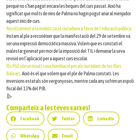
perquè no s’han pagat encara les beques del curs passat. Això ha
significat que molts de nins de Palma no hagin pogut anar al menjador
aquest inici de curs.
Recolzament a la mobilització ciutadana a favor de l’educació pública.
Instam al ple a reconèixer que la manifestació del 29 de setembre va
ser una expressió democràtica massiva. Volem que es constati el
malestar generat per mor de la imposició del TIL i demanar la seva
revisió en l’aplicació per a aquest curs escolar.
Els PGE són un insult i una humiliació per als ciutadans de les Illes
Balears.
Això és el que volem que el ple de Palma constati. Les
inversions estatals són vergonyoses, mentre cada any sofrim un espoli
fiscal del 13% del PIB.
]]>
Comparteix a les teves xarxes!
Facebook
Twitter
LinkedIn
WhatsApp
Email