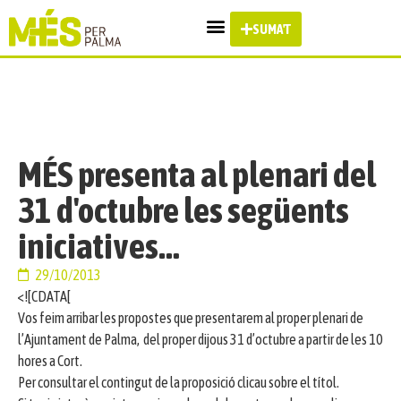
SUMA'T
MÉS presenta al plenari del
31 d'octubre les següents
iniciatives…
29/10/2013
<![CDATA[
Vos feim arribar les propostes que presentarem al proper plenari de
l’Ajuntament de Palma, del proper dijous 31 d’octubre a partir de les 10
hores a Cort.
Per consultar el contingut de la proposició clicau sobre el títol.