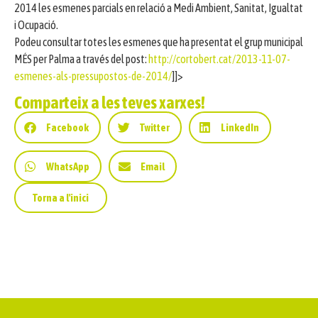
2014 les esmenes parcials en relació a Medi Ambient, Sanitat, Igualtat
i Ocupació.
Podeu consultar totes les esmenes que ha presentat el grup municipal
MÉS per Palma a través del post:
http://cortobert.cat/2013-11-07-
esmenes-als-pressupostos-de-2014/
]]>
Comparteix a les teves xarxes!
Facebook
Twitter
LinkedIn
WhatsApp
Email
Torna a l'inici