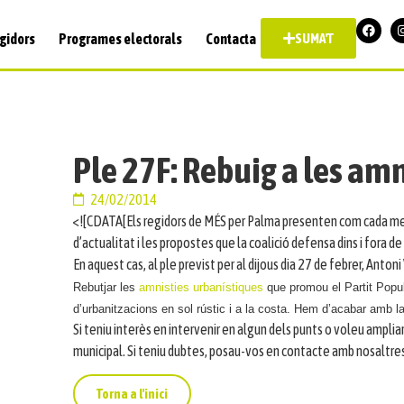
gidors
Programes electorals
Contacta
SUMA'T
Ple 27F: Rebuig a les am
24/02/2014
<![CDATA[Els regidors de MÉS per Palma presenten com cada mes 
d’actualitat i les propostes que la coalició defensa dins i fora de 
En aquest cas, al ple previst per al dijous dia 27 de febrer, Anton
Rebutjar les
amnisties urbanístiques
que promou el Partit Popular
d’urbanitzacions en sol rústic i a la costa. Hem d’acabar amb la 
Si teniu interès en intervenir en algun dels punts o voleu ampliar
municipal. Si teniu dubtes, posau-vos en contacte amb nosaltres
Torna a l'inici