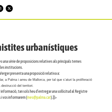
nistites urbanístiques
una sèrie de proposicions relatives als principals temes
les institucions.
i Verger presenta una proposició relativa a:
, a Palma i arreu de Mallorca, per tal que s’aturi la proliferació
destrucció del territori.
 informació, tan sols heu d’entregar una sol·licitud al Registre
 i vos informarem (
mes@palma.cat
).]]>