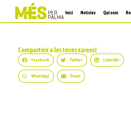
Inici
Notícies
Qui som
Re
Comparteix a les teves xarxes!
Facebook
Twitter
LinkedIn
WhatsApp
Email