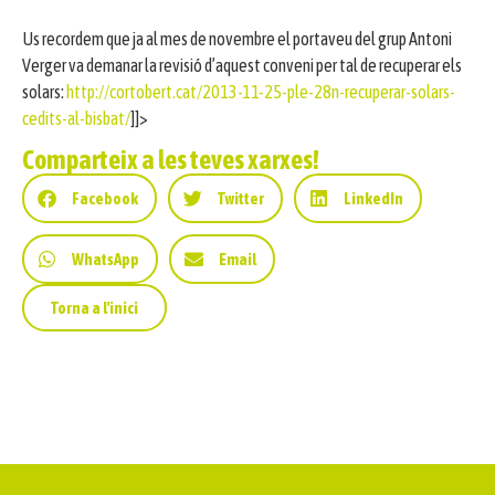
Us recordem que ja al mes de novembre el portaveu del grup Antoni
Verger va demanar la revisió d’aquest conveni per tal de recuperar els
solars:
http://cortobert.cat/2013-11-25-ple-28n-recuperar-solars-
cedits-al-bisbat/
]]>
Comparteix a les teves xarxes!
Facebook
Twitter
LinkedIn
WhatsApp
Email
Torna a l'inici