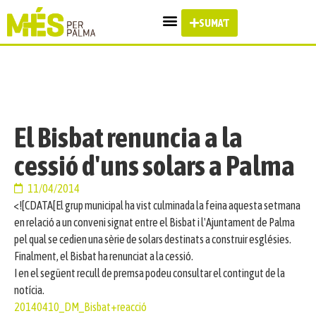
SUMA'T
El Bisbat renuncia a la
cessió d'uns solars a Palma
11/04/2014
<![CDATA[El grup municipal ha vist culminada la feina aquesta setmana
en relació a un conveni signat entre el Bisbat i l'Ajuntament de Palma
pel qual se cedien una sèrie de solars destinats a construir esglésies.
Finalment, el Bisbat ha renunciat a la cessió.
I en el següent recull de premsa podeu consultar el contingut de la
notícia.
20140410_DM_Bisbat+reacció