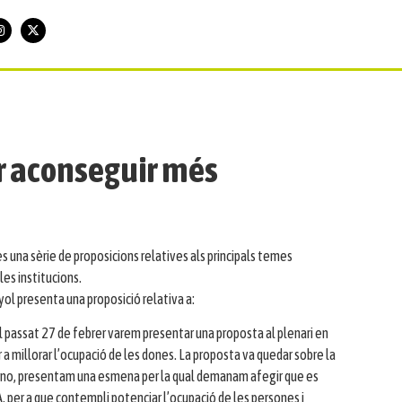
er aconseguir més
una sèrie de proposicions relatives als principals temes
les institucions.
ruyol presenta una proposició relativa a:
el passat 27 de febrer varem presentar una proposta al plenari en
a millorar l’ocupació de les dones. La proposta va quedar sobre la
vi o no, presentam una esmena per la qual demanam afegir que es
per a que contempli potenciar l’ocupació de les persones i