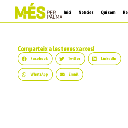
Inici
Notícies
Qui som
Re
Comparteix a les teves xarxes!
Facebook
Twitter
LinkedIn
WhatsApp
Email