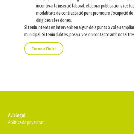
incentivar la inserció laboral, elaborar publicacions i estu
modalitats de contractació per a promoure l’ocupació de 
dirigides a les dones.
Si teniu interès en intervenir en algun dels punts o voleu ampliar
municipal. Si teniu dubtes, posau-vos en contacte amb nosaltres
Torna a l'inici
Avís legal
Política de privacitat