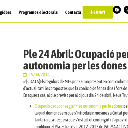
gidors
Programes electorals
Contacta
SUMA'T
Ple 24 Abril: Ocupació p
autonomia per les dones
15/04/2014
<![CDATA[Els regidors de MÉS per Palma presenten com cada mes 
d’actualitat i les propostes que la coalició defensa dins i fora de 
En aquest cas, al ple previst per al dijous dia 24 de abril, Neus T
Ocupació per aconseguir més autonomia per les dones
: 
la qual demanavem que s’introduisin mesures a Ciutat per 
taula i ara, a l’espera que s’estudi el contingut i s’apro
modifiqui el Pla estratègic 2012-2015 de PALMA ACTIVA, 