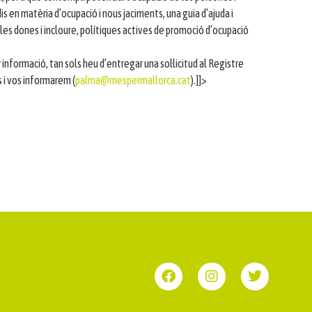
dis en matèria d’ocupació i nous jaciments, una guia d’ajuda i
les dones i incloure, polítiques actives de promoció d’ocupació
 informació, tan sols heu d’entregar una sol·licitud al Registre
 i vos informarem (
palma@mespermallorca.cat
).]]>