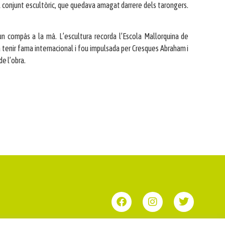
el conjunt escultòric, que quedava amagat darrere dels tarongers.
n compàs a la mà. L’escultura recorda l’Escola Mallorquina de
a tenir fama internacional i fou impulsada per Cresques Abraham i
de l’obra.