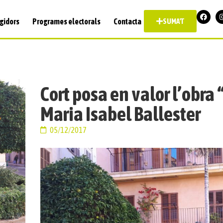
gidors
Programes electorals
Contacta
SUMA'T
Cort posa en valor l’obra
Maria Isabel Ballester
05/12/2017