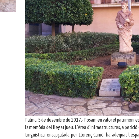
Palma, 5 de desembre de 2017.- Posam en valor el patrimoni escu
la memòria del llegat jueu. L’Àrea d’Infraestructures, a petició 
Lingüística, encapçalada per Llorenç Carrió, ha adequat l’esp