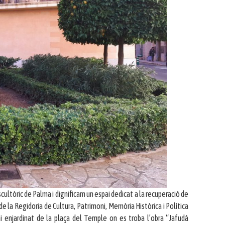
ltòric de Palma i dignificam un espai dedicat a la recuperació de
de la Regidoria de Cultura, Patrimoni, Memòria Històrica i Política
ai enjardinat de la plaça del Temple on es troba l’obra “Jafudà