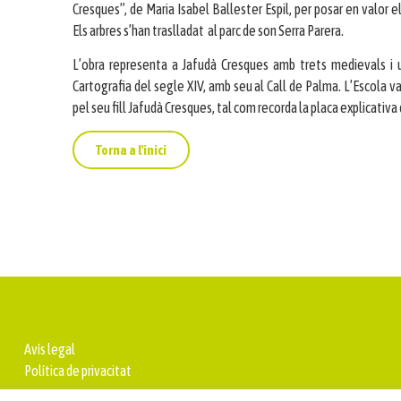
Cresques”, de Maria Isabel Ballester Espil, per posar en valor 
Els arbres s’han traslladat al parc de son Serra Parera.
L’obra representa a Jafudà Cresques amb trets medievals i u
Cartografia del segle XIV, amb seu al Call de Palma. L’Escola v
pel seu fill Jafudà Cresques, tal com recorda la placa explicativa 
Torna a l'inici
Avís legal
Política de privacitat