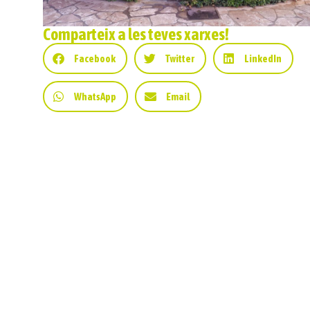
Comparteix a les teves xarxes!
Facebook
Twitter
LinkedIn
WhatsApp
Email