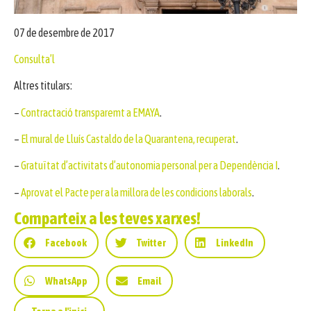
07 de desembre de 2017
Consulta’l
Altres titulars:
–
Contractació transparemt a EMAYA
.
–
El mural de Lluís Castaldo de la Quarantena, recuperat
.
–
Gratuïtat d’activitats d’autonomia personal per a Dependència I
.
–
Aprovat el Pacte per a la millora de les condicions laborals
.
Comparteix a les teves xarxes!
Facebook
Twitter
LinkedIn
WhatsApp
Email