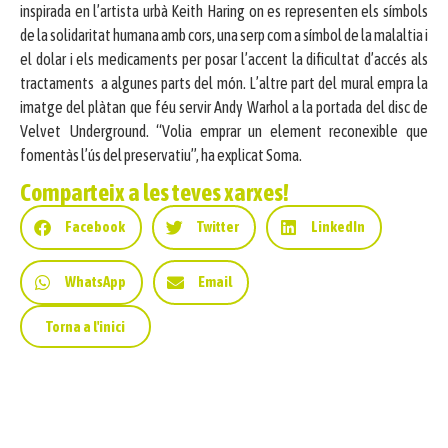
inspirada en l’artista urbà Keith Haring on es representen els símbols
de la solidaritat humana amb cors, una serp com a símbol de la malaltia i
el dolar i els medicaments per posar l’accent la dificultat d’accés als
tractaments a algunes parts del món. L’altre part del mural empra la
imatge del plàtan que féu servir Andy Warhol a la portada del disc de
Velvet Underground. “Volia emprar un element reconexible que
fomentàs l’ús del preservatiu”, ha explicat Soma.
Comparteix a les teves xarxes!
Facebook
Twitter
LinkedIn
WhatsApp
Email
Torna a l'inici