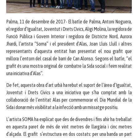
Palma, 11 de desembre de 2017- El batle de Palma, Antoni Noguera,
el regidor d’Igualtat, Joventut i Drets Cívics, Aligi Molina, la regidora de
Funció Pública i Govern Interior i regidora de Districte Nord, Aurora
Jhardi, l’artista “Soma” i el president d’Alas, Joan Lluís Llull i altres
representants d’aquesta entitat han presentat el nou grafit que
millora l’entorn del casal de barri de Can Alonso. Segons el batle, “el
grafit és una mostra original de combatre la Sida social i feim realitat
una iniciativa d’Alas”.
De fet, aquesta obra d’art urbà ha rebut el suport de l’àrea d’Igualtat,
Joventut i Drets Cívics a una iniciativa que s’ha comptat amb la
col·laboració de l’entitat Alas per commemorar el Dia Mundial de la
Sida i donar més visibilitat a la infecció amb un missatge positiu.
L’artista SOMA ha explicat que des de divendres i fins ahir ha treballat
en aquesta paret de més de vint metres de llargària i cinc metres
d’alçada. El grafit s’estructura en dos costats: per una banda un part