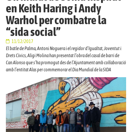
en Keith Haring i Andy
Warhol per combatre la
“sida social”
11/12/2017
El batle de Palma, Antoni Noguera i el regidor d’Igualtat, Joventut i
Drets Cívics, Aligi Molina han presentat l’obra del casal de barri de
Can Alonso que s’ha promogut des de l’Ajuntament amb col·laboració
amb l’entitat Alas per commemorar el Dia Mundial de la SIDA