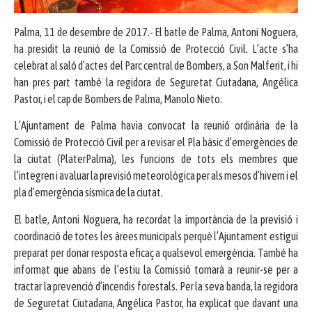
Palma, 11 de desembre de 2017.- El batle de Palma, Antoni Noguera,
ha presidit la reunió de la Comissió de Protecció Civil. L’acte s’ha
celebrat al saló d’actes del Parc central de Bombers, a Son Malferit, i hi
han pres part també la regidora de Seguretat Ciutadana, Angélica
Pastor, i el cap de Bombers de Palma, Manolo Nieto.
L’Ajuntament de Palma havia convocat la reunió ordinària de la
Comissió de Protecció Civil per a revisar el Pla bàsic d’emergències de
la ciutat (PlaterPalma), les funcions de tots els membres que
l’integren i avaluar la previsió meteorològica per als mesos d’hivern i el
pla d’emergència sísmica de la ciutat.
El batle, Antoni Noguera, ha recordat la importància de la previsió i
coordinació de totes les àrees municipals perquè l’Ajuntament estigui
preparat per donar resposta eficaç a qualsevol emergència. També ha
informat que abans de l’estiu la Comissió tornarà a reunir-se per a
tractar la prevenció d’incendis forestals. Per la seva banda, la regidora
de Seguretat Ciutadana, Angélica Pastor, ha explicat que davant una