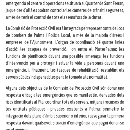
emergència el centre d’operacions se situarà al Quarter de Sant Ferran,
ja que des d’allà es podran controlar les càmeres de trànsit i seguretat,
a més de tenir el control de tots els semàfors de la ciutat.
La Comissió de Protecció Civil està integrada per representants del cos
de bombers de Palma i Policia Local, a més de la majoria d’àrees i
empreses de l’Ajuntament. L’organ de coordinació té quatre línies
d’acció: les tasques de prevenció, on entra el PlaterPalma; les
funcions de planificació davant una possible amenaça; les funcions
d’intervenció per a protegir i salvar la vida a persones davant una
emergència, i, finalment, les tasques de rehabilitació, restablint els
serveis públics indispensables per a la tornada a la normalitat.
Alguns dels objectius de la Comissió de Protecció Civil són donar una
resposta eficaç a les emergències que es manifestin, derivades dels
riscs identificats al Pla; coordinar tots els serveis, mitjans i recursos de
les entitats públiques i privades existents a Palma; permetre la
integració dels plans d’àmbit superior o inferior, i assegurar la primera
resposta davant qualsevol situació d’emergència que pugui donar-se
en el municipi.