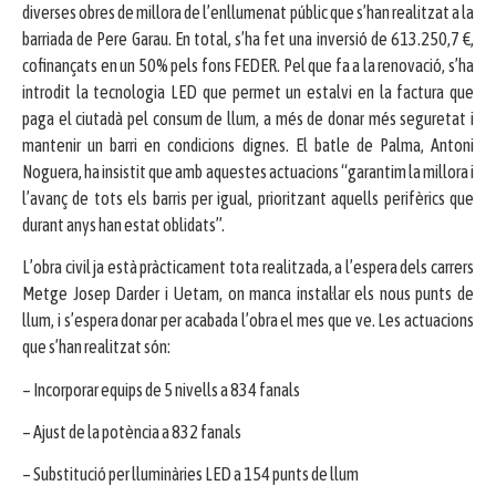
diverses obres de millora de l’enllumenat públic que s’han realitzat a la
barriada de Pere Garau. En total, s’ha fet una inversió de 613.250,7 €,
cofinançats en un 50% pels fons FEDER. Pel que fa a la renovació, s’ha
introdit la tecnologia LED que permet un estalvi en la factura que
paga el ciutadà pel consum de llum, a més de donar més seguretat i
mantenir un barri en condicions dignes. El batle de Palma, Antoni
Noguera, ha insistit que amb aquestes actuacions “garantim la millora i
l’avanç de tots els barris per igual, prioritzant aquells perifèrics que
durant anys han estat oblidats”.
L’obra civil ja està pràcticament tota realitzada, a l’espera dels carrers
Metge Josep Darder i Uetam, on manca instal·lar els nous punts de
llum, i s’espera donar per acabada l’obra el mes que ve. Les actuacions
que s’han realitzat són:
– Incorporar equips de 5 nivells a 834 fanals
– Ajust de la potència a 832 fanals
– Substitució per lluminàries LED a 154 punts de llum