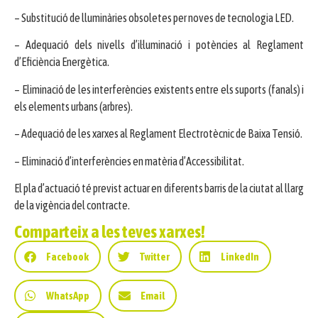
– Substitució de lluminàries obsoletes per noves de tecnologia LED.
– Adequació dels nivells d’il·luminació i potències al Reglament
d’Eficiència Energètica.
– Eliminació de les interferències existents entre els suports (fanals) i
els elements urbans (arbres).
– Adequació de les xarxes al Reglament Electrotècnic de Baixa Tensió.
– Eliminació d’interferències en matèria d’Accessibilitat.
El pla d’actuació té previst actuar en diferents barris de la ciutat al llarg
de la vigència del contracte.
Comparteix a les teves xarxes!
Facebook
Twitter
LinkedIn
WhatsApp
Email