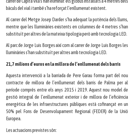
carrer de Capità Vila s’han eliminat els globus instal·lats a 4 metres dels
bàculs del vial i també s’ha reforçat l’enllumenat existent.
Al carrer del Metge Josep Darder s’ha adequat la potència dels llums,
mentre que les lluminàries existents en columnes de 4 metres s’han
substituït per altres de la mateixa tipologia però amb tecnologia LED.
Al parc de Jorge Luis Borges així com al carrer de Jorge Luis Borges les
lluminàries s’han substituït per altres amb tecnologia LED.
21,7 milions d’euros en la millora de l’enllumenat dels barris
Aquesta intervenció a la barriada de Pere Garau forma part del nou
contracte de millora de l’enllumenat dels barris de Palma per al
període comprés entre els anys 2015 i 2019. Aquest nou model de
gestió integral de l’enllumenat exterior i de millora de l’eficiència
energètica de les infraestructures públiques està cofinançat en un
50% pel Fons de Desenvolupament Regional (FEDER) de la Unió
Europea.
Les actuacions previstes són: