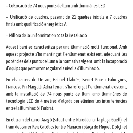
– Col·locació de 74 nous punts de llum amb lluminàries LED
– Unificació de quadres, passant de 21 quadres inicials a 7 quadres
finals amb qualificació energètica A
– Millora de la uniformitat en tota la instal·lació
Aquest barri es caracteritza per una il·luminació molt funcional. Amb
aquest projecte s’ha mantingut l’enllumenat existent, adequant les
potències dels punts de llum a la normativa vigent, amb la incorporació
d’equips que permeten regular els nivells d’il·luminació.
En els carrers de Uetam, Gabriel Llabrés, Benet Pons i Fàbregues,
Francesc Pi i Margall i Adrià Ferran, s’ha reforçat l’enllumenat existent,
amb la instal·lació de 74 nous punts de llum, amb lluminàries de
tecnologia LED de 4 metres d’alçada per eliminar les interferències
entre la il·luminació i l’arbrat.
En el tram del carrer Aragó (situat entre Nuredduna i la plaça Güell), el
tram del carrer Reis Catòlics (entre Manacor i plaça de Miquel Dolç) i el