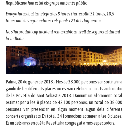
Republicana han estat els grups amb més públic
Emaya ha acabat la neteja a les 8 hores i ha recollit 31 tones, 10,5
tones amb les agranadores i els poals i 21 dels foguerons
No s’ha produït cap incident remarcable a nivell de seguretat durant
la vetllada
Palma, 20 de gener de 2018.- Més de 38.000 persones van sortir ahir a
gaudir de les diferents places on es van celebrar concerts amb motiu
de la Revetla de Sant Sebastià 2018. Damunt un aforament total
estimat per a les 8 places de 42.100 persones, un total de 38.000
persones van presenciar en algun moment algun dels diferents
concerts organitzats En total, 34 formacions actuaren a les 8 places.
És un dels anys en què la Revetla ha congregat a més espectadors.