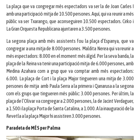
La plaça que va congregar més espectadors va ser la de Joan Carles I
amb una participació mitja de 10.500 persones. Aquí, qui va reunir a més
públic va ser Txarango, que aconseguiren 10.500 espectadors. Cirko i
La Gran Orquesta Republicana ajuntaren a 3.500 persones.
La segona plaça amb més assistents fou la plaça d’Espanya, que va
congregar a una mitja de 8.000 persones. Maldita Nerea qui va reunir a
més espectadors: 8.000 en el moment més àlgid. Per la seva banda, la
plaça de la Reina va tenir una participació mitja de 6.000 persones, amb
Medina Azahara com a grup que va comptar amb més espectadors:
6.000. La plaça de Cort i la plaça Major tingueren una mitja de 3.000
persones de mitja amb Paula Serra a la primera i Qanarusa a la segona
com els grups que tingueren més públic: 3.000 persones. Per últim, la
plaça de l’Olivar va congregar a 2.000 persones, la de Jacint Verdaguer,
a 1.500 i la plaça Porta de Santa Catalina, a 1.000. A la inauguració de la
Revetla a la plaça Major hi assistiren 3.000 persones.
Paradeta de MÉS per Palma