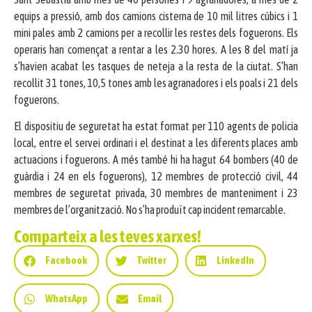
equips a pressió, amb dos camions cisterna de 10 mil litres cúbics i 1
mini pales amb 2 camions per a recollir les restes dels foguerons. Els
operaris han començat a rentar a les 2.30 hores. A les 8 del matí ja
s’havien acabat les tasques de neteja a la resta de la ciutat. S’han
recollit 31 tones, 10,5 tones amb les agranadores i els poals i 21 dels
foguerons.
El dispositiu de seguretat ha estat format per 110 agents de policia
local, entre el servei ordinari i el destinat a les diferents places amb
actuacions i foguerons. A més també hi ha hagut 64 bombers (40 de
guàrdia i 24 en els foguerons), 12 membres de protecció civil, 44
membres de seguretat privada, 30 membres de manteniment i 23
membres de l’organització. No s’ha produït cap incident remarcable.
Comparteix a les teves xarxes!
Facebook
Twitter
LinkedIn
WhatsApp
Email