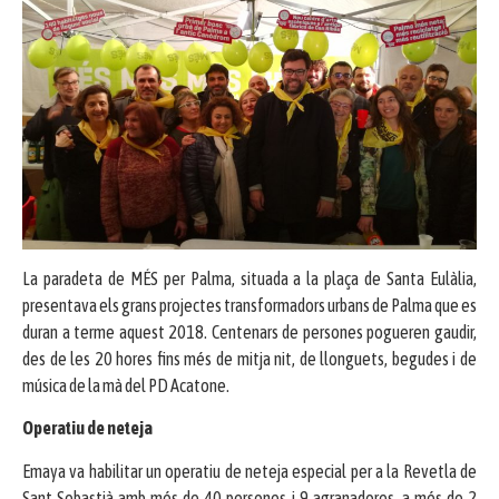
La paradeta de MÉS per Palma, situada a la plaça de Santa Eulàlia,
presentava els grans projectes transformadors urbans de Palma que es
duran a terme aquest 2018. Centenars de persones pogueren gaudir,
des de les 20 hores fins més de mitja nit, de llonguets, begudes i de
música de la mà del PD Acatone.
Operatiu de neteja
Emaya va habilitar un operatiu de neteja especial per a la Revetla de
Sant Sebastià amb més de 40 persones i 9 agranadores, a més de 2