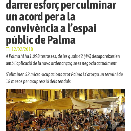
darrer esforç per culminar
un acord per a la
convivència a l’espai
públic de Palma
12/02/2018
A Palma hi ha 1.098 terrasses, de les quals 42 (4%) desapareixerien
amb l’aplicació de la nova ordenança que es negocia actualment
S’eliminen 52 micro-ocupacions a tot Palma i s’atorga un termini de
18 mesos per a supressió dels tendals