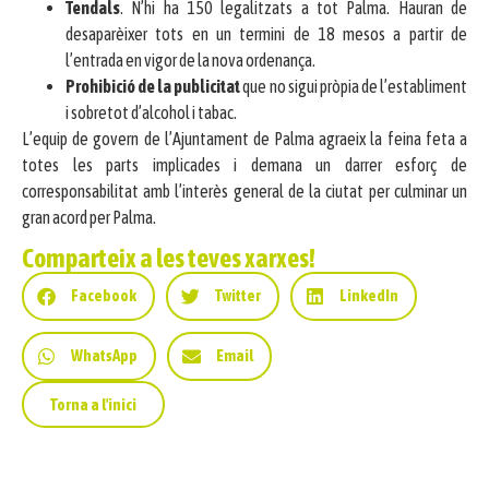
Tendals
. N’hi ha 150 legalitzats a tot Palma. Hauran de
desaparèixer tots en un termini de 18 mesos a partir de
l’entrada en vigor de la nova ordenança.
Prohibició de la publicitat
que no sigui pròpia de l’establiment
i sobretot d’alcohol i tabac.
L’equip de govern de l’Ajuntament de Palma agraeix la feina feta a
totes les parts implicades i demana un darrer esforç de
corresponsabilitat amb l’interès general de la ciutat per culminar un
gran acord per Palma.
Comparteix a les teves xarxes!
Facebook
Twitter
LinkedIn
WhatsApp
Email
Torna a l'inici