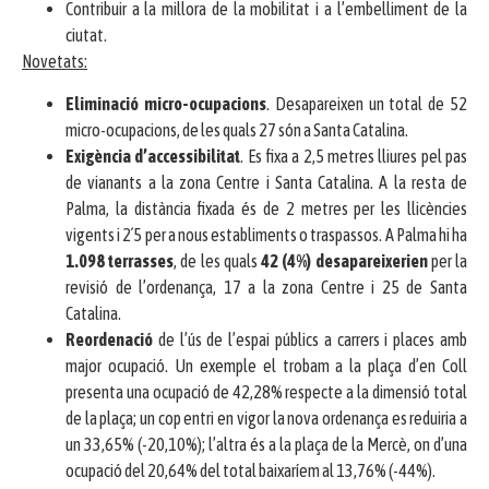
Contribuir a la millora de la mobilitat i a l’embelliment de la
ciutat.
Novetats:
Eliminació micro-ocupacions
. Desapareixen un total de 52
micro-ocupacions, de les quals 27 són a Santa Catalina.
Exigència d’accessibilitat
. Es fixa a 2,5 metres lliures pel pas
de vianants a la zona Centre i Santa Catalina. A la resta de
Palma, la distància fixada és de 2 metres per les llicències
vigents i 2´5 per a nous establiments o traspassos. A Palma hi ha
1.098 terrasses
, de les quals
42 (4%) desapareixerien
per la
revisió de l’ordenança, 17 a la zona Centre i 25 de Santa
Catalina.
Reordenació
de l’ús de l’espai públics a carrers i places amb
major ocupació. Un exemple el trobam a la plaça d’en Coll
presenta una ocupació de 42,28% respecte a la dimensió total
de la plaça; un cop entri en vigor la nova ordenança es reduiria a
un 33,65% (-20,10%); l’altra és a la plaça de la Mercè, on d’una
ocupació del 20,64% del total baixaríem al 13,76% (-44%).