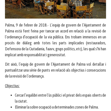
Palma, 9 de febrer de 2018.- L’equip de govern de l’Ajuntament de
Palma està fent feina per tancar un acord en relació a la revisió de
l’ordenança d’ocupació de la via pública. Ens trobam immersos en un
procés de diàleg amb totes les parts implicades (restauradors,
Defensora de la Ciutadania, faavv, grups polítics, etc), les qual s’hi han
implicat amb responsabilitat i generositat.
Dit això, l’equip de govern de l’Ajuntament de Palma vol detallar i
puntualitzar una sèrie de punts en relació als objectius i consecucions
de la revisió de l’ordenança.
Objectius:
Cercar l’equilibri entre l’ús públic i el privat dels espais oberts de
la ciutat.
Eliminar la sobre ocupació a determinades zones de Palma.