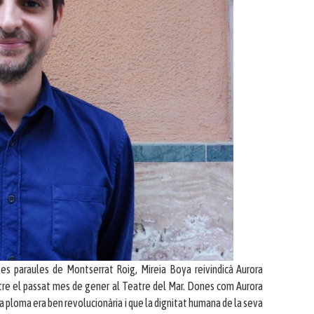
es paraules de Montserrat Roig, Mireia Boya reivindicà Aurora
retre el passat mes de gener al Teatre del Mar. Dones com Aurora
va ploma era ben revolucionària i que la dignitat humana de la seva