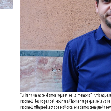
“Si hi ha un acte d’amor, aquest és la memòria”. Amb aquest
Picornell i les roges del Molinar a l’homenatge que se’ls va 
Picornell, filla predilecta de Mallorca, ens demostren que la se