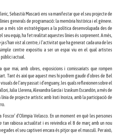
olleric, Sebastià Mascaró ens va manifestar que el seu projecte de
 línies generals de programació: la memòria històrica i el gènere.
que a més són estratègiques a la política desenvolupada des de
l seu equip, ha fet realitat aquestes línies és sorprenent. A més,
ja s’han vist al centre, i l’activitat que ha generat cada una de les
simple centre expositiu a ser un espai viu en el qual artistes
úblic i actual.
a que mai, amb obres, exposicions i comissariats que rompen
l’art. Tant és així que aquest mes hi podrem gaudir d’obres de Bel
visuals de l’any passat i d’enguany, les quals reflexionen sobre el
allori, Julia Llerena, Alexandra García i Izaskum Escandón, a més de
nia de projecte artístic amb Irati Inoriza, amb la participació de
rro.
La Foscor’ d’Olimpia Velasco. En un moment en què les persones
tan rabiosa actualitat i es reivindica el 8 de març amb un nou
egades el seu captiveri encara és pitjor que el masculí. Per això,