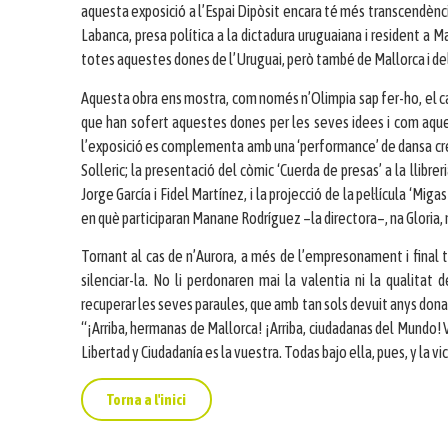
aquesta exposició a l’Espai Dipòsit encara té més transcendència
Labanca, presa política a la dictadura uruguaiana i resident a M
totes aquestes dones de l’Uruguai, però també de Mallorca i del
Aquesta obra ens mostra, com només n’Olimpia sap fer-ho, el capti
que han sofert aquestes dones per les seves idees i com aque
l’exposició es complementa amb una ‘performance’ de dansa crea
Solleric; la presentació del còmic ‘Cuerda de presas’ a la llibre
Jorge García i Fidel Martínez, i la projecció de la pel·lícula ‘Miga
en què participaran Manane Rodríguez –la directora–, na Gloria, n
Tornant al cas de n’Aurora, a més de l’empresonament i final 
silenciar-la. No li perdonaren mai la valentia ni la qualitat
recuperar les seves paraules, que amb tan sols devuit anys dona
“¡Arriba, hermanas de Mallorca! ¡Arriba, ciudadanas del Mundo! V
Libertad y Ciudadanía es la vuestra. Todas bajo ella, pues, y la vi
Torna a l'inici