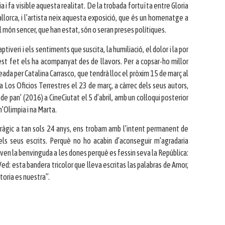
 i fa visible aquesta realitat. De la trobada fortuïta entre Gloria
allorca, i l’artista neix aquesta exposició, que és un homenatge a
 món sencer, que han estat, són o seran preses polítiques.
veri i els sentiments que suscita, la humiliació, el dolor i la por
st fet els ha acompanyat des de llavors. Per a copsar-ho millor
da per Catalina Carrasco, que tendrà lloc el pròxim 15 de març al
ria Los Oficios Terrestres el 23 de març, a càrrec dels seus autors,
s de pan’ (2016) a CineCiutat el 5 d’abril, amb un col·loqui posterior
’Olimpia i na Marta.
tràgic a tan sols 24 anys, ens trobam amb l’intent permanent de
 dels seus escrits. Perquè no ho acabin d’aconseguir m’agradaria
ven la benvinguda a les dones perquè es fessin seva la República:
ed: esta bandera tricolor que lleva escritas las palabras de Amor,
ctoria es nuestra”.