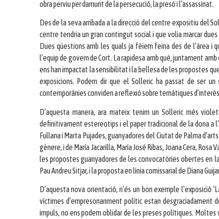
obra perviu per damunt de la persecució, la presó i l’assassinat.
Des de la seva arribada a la direcció del centre expositiu del S
centre tendria un gran contingut social i que volia marcar dues
Dues qüestions amb les quals ja fèiem feina des de l’àrea i 
l’equip de govern de Cort. La rapidesa amb què, juntament amb e
ens han impactat la sensibilitat i la bellesa de les propostes que 
exposicions. Podem dir que el Solleric ha passat de ser un 
contemporànies conviden a reflexió sobre temàtiques d’interès p
D’aquesta manera, ara mateix tenim un Solleric més violet
definitivament estereotips i el paper tradicional de la dona a 
Fullana i Marta Pujades, guanyadores del Ciutat de Palma d’arts 
gènere, i de María Jacarilla, María José Ribas, Joana Cera, Rosa V
les propostes guanyadores de les convocatòries obertes en la lí
Pau Andreu Sitjar, i la proposta en línia comissarial de Diana Guija
D’aquesta nova orientació, n’és un bon exemple l’exposició ‘
víctimes d’empresonanment polític estan desgraciadament de 
impuls, no ens podem oblidar de les preses polítiques. Moltes v