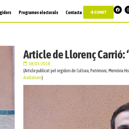
gidors
Programes electorals
Contacta
SUMA'T
Article de Llorenç Carrió: 
08/03/2018
(Article publicat pel regidors de Cultura, Patrimoni, Memòria Histò
AraBalears
)