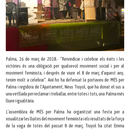
Palma, 16 de març de 2018.- “Reivindicar i celebrar els èxits i les
victòries és una obligació per qualsevol moviment social i per al
moviment feminista, i després de viure el 8 de març d’aquest any,
tenim molt a celebrar”. Així ho ha defensat la portaveu de MÉS per
Palma i regidora de l’Ajuntament, Neus Truyol, que ha donat el sus a
una vetllada per reclamar i treballar, entre totes i tots, una Palma més
lliure i igualitària.
L’assemblea de MÉS per Palma ha organitzat una festa per a
visualitzar les lluites del moviment feminista i els resultats de la força
de la vaga de totes del passat 8 de març. Truyol ha citat Emma