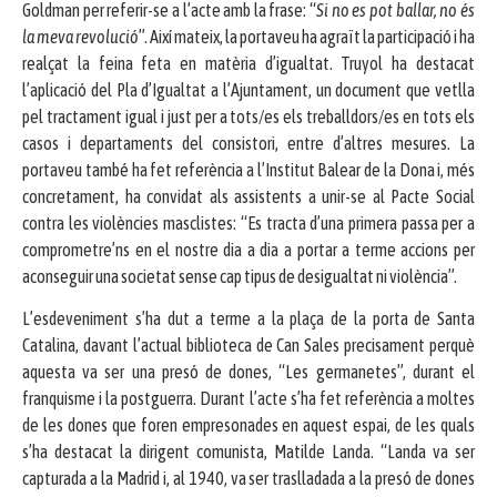
Goldman per referir-se a l’acte amb la frase: “
Si no es pot ballar, no és
la meva revolució
”. Així mateix, la portaveu ha agraït la participació i ha
realçat la feina feta en matèria d’igualtat. Truyol ha destacat
l’aplicació del Pla d’Igualtat a l’Ajuntament, un document que vetlla
pel tractament igual i just per a tots/es els treballdors/es en tots els
casos i departaments del consistori, entre d’altres mesures. La
portaveu també ha fet referència a l’Institut Balear de la Dona i, més
concretament, ha convidat als assistents a unir-se al Pacte Social
contra les violències masclistes: “Es tracta d’una primera passa per a
comprometre’ns en el nostre dia a dia a portar a terme accions per
aconseguir una societat sense cap tipus de desigualtat ni violència”.
L’esdeveniment s’ha dut a terme a la plaça de la porta de Santa
Catalina, davant l’actual biblioteca de Can Sales precisament perquè
aquesta va ser una presó de dones, “Les germanetes”, durant el
franquisme i la postguerra. Durant l’acte s’ha fet referència a moltes
de les dones que foren empresonades en aquest espai, de les quals
s’ha destacat la dirigent comunista, Matilde Landa. “Landa va ser
capturada a la Madrid i, al 1940, va ser traslladada a la presó de dones