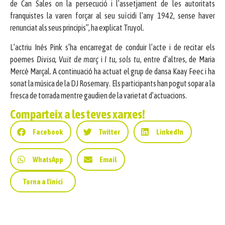
de Can Sales on la persecució i l’assetjament de les autoritats
franquistes la varen forçar al seu suïcidi l’any 1942, sense haver
renunciat als seus principis”, ha explicat Truyol.
L’actriu Inés Pink s’ha encarregat de conduir l’acte i de recitar els
poemes
Divisa, Vuit de març
i
I tu, sols tu
, entre d’altres, de Maria
Mercè Marçal. A continuació ha actuat el grup de dansa Kaay Feec i ha
sonat la música de la DJ Rosemary. Els participants han pogut sopar a la
fresca de torrada mentre gaudien de la varietat d’actuacions.
Comparteix a les teves xarxes!
Facebook
Twitter
LinkedIn
WhatsApp
Email
Torna a l'inici