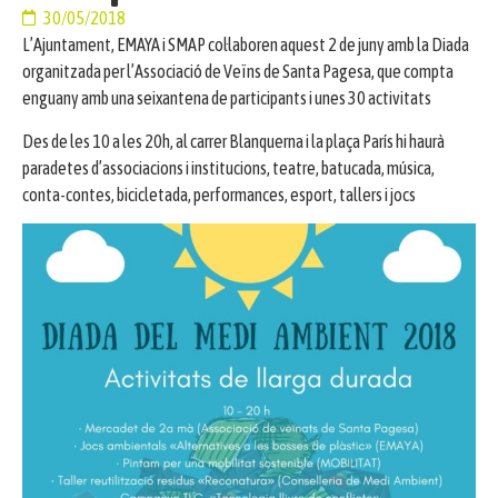
30/05/2018
L’Ajuntament, EMAYA i SMAP col·laboren aquest 2 de juny amb la Diada
organitzada per l’Associació de Veïns de Santa Pagesa, que compta
enguany amb una seixantena de participants i unes 30 activitats
Des de les 10 a les 20h, al carrer Blanquerna i la plaça París hi haurà
paradetes d’associacions i institucions, teatre, batucada, música,
conta-contes, bicicletada, performances, esport, tallers i jocs