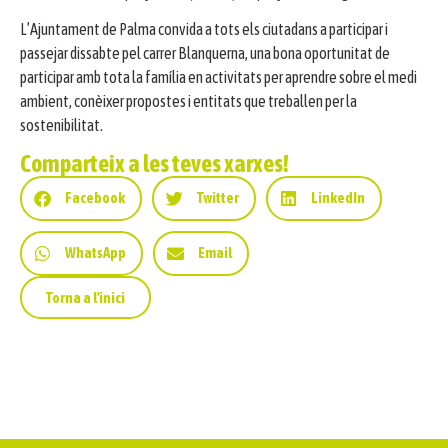
L’Ajuntament de Palma convida a tots els ciutadans a participar i
passejar dissabte pel carrer Blanquerna, una bona oportunitat de
participar amb tota la família en activitats per aprendre sobre el medi
ambient, conèixer propostes i entitats que treballen per la
sostenibilitat.
Comparteix a les teves xarxes!
Facebook
Twitter
LinkedIn
WhatsApp
Email
Torna a l'inici