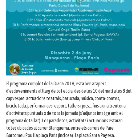
El programa complet de la Diada 2018, està ben atapeït
d’esdeveniments al llarg de tot el dia, des de les 10 del matí a les 8 del
capvespre: actuacions teatrals, batucada, música, conta-contes,
bicicletada, performances, esport, tallers i jocs… fins a una trentena
d’activitats puntuals o de tota la jornada (s’adjunta imatge amb el
programa detallat). Les paradetes, activitats i actuacions estaran
totes ubicades al carrer Blanquerna, entre els carrers de Pare
Bartomeu Pou i la plaça Paris (inclosa) i la plaça Santa Pagesa.