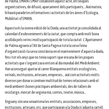
de Palma, EMAYA i SMAP col·laboren aquest acte, en tasques
organitzatives, de difusió, aparcament dels participants… Així mateix,
hi haurà paradetes informatives i activitats de les àrees d’Ecologia,
Mobilitat i d’EMAYA.
Aquesta és la sisena edició de la Diada, una activitat ja consolidada al
calendari d’esdeveniments de la ciutat, que compta amb molt bona
acollida pels veïns i molta participació de tota la ciutat. L’Ajuntament
de Palma agraeix a l’AV de Santa Pagesa tota la seva feina
d’organització i la seva constància en el manteniment d’aquesta diada,
fins i tot els anys que no tenia suport i que era una de les poques
activitats que s’organitzava entorn al dia mundial del Medi Ambient.
Han aconseguit ajuntar al carrer Blanquerna entitats ecologistes,
veïnals, institucions, artesans, empreses… així com activitats molts
diverses per donar a conèixer multitud de temes relacionats amb el
medi ambient i bones pràctiques ambientals, des de tallers de
reciclatge, mercat de segona mà, contes, teatre, música…
Enguany són una seixantena les entitats, associacions, empreses,
institucions, artesans, etc. que participaran a la Diada (s’adjunta cartell