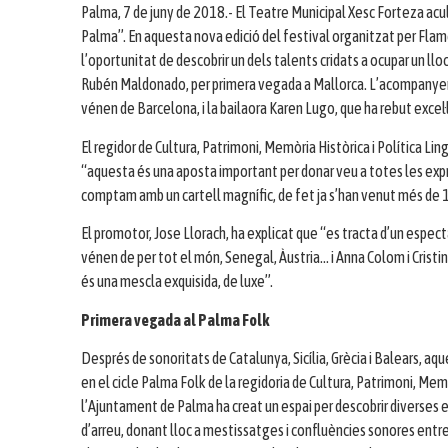
Palma, 7 de juny de 2018.- El Teatre Municipal Xesc Forteza acu
Palma”. En aquesta nova edició del festival organitzat per Flame
l’oportunitat de descobrir un dels talents cridats a ocupar un llo
Rubén Maldonado, per primera vegada a Mallorca. L’acompanyen 
vénen de Barcelona, i la bailaora Karen Lugo, que ha rebut excel
El regidor de Cultura, Patrimoni, Memòria Històrica i Política Ling
“aquesta és una aposta important per donar veu a totes les exp
comptam amb un cartell magnífic, de fet ja s’han venut més de 
El promotor, Jose Llorach, ha explicat que “es tracta d’un espec
vénen de per tot el món, Senegal, Àustria… i Anna Colom i Crist
és una mescla exquisida, de luxe”.
Primera vegada al Palma Folk
Després de sonoritats de Catalunya, Sicília, Grècia i Balears, a
en el cicle Palma Folk de la regidoria de Cultura, Patrimoni, Memò
l’Ajuntament de Palma ha creat un espai per descobrir diverses e
d’arreu, donant lloc a mestissatges i confluències sonores entre