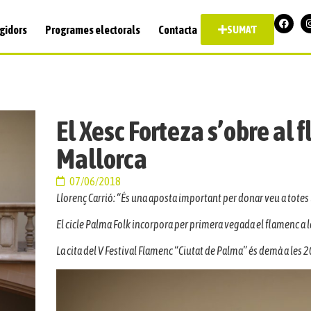
gidors
Programes electorals
Contacta
SUMA'T
El Xesc Forteza s’obre al 
Mallorca
07/06/2018
Llorenç Carrió: “És una aposta important per donar veu a totes
El cicle Palma Folk incorpora per primera vegada el flamenc a
La cita del V Festival Flamenc “Ciutat de Palma” és demà a les 