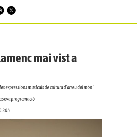
flamenc mai vist a
 les expressions musicals de cultura d’arreu del món”
 la seva programació
20.30h