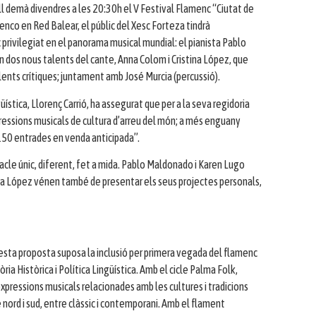
ll demà divendres a les 20:30h el V Festival Flamenc “Ciutat de
nco en Red Balear, el públic del Xesc Forteza tindrà
c privilegiat en el panorama musical mundial: el pianista Pablo
dos nous talents del cante, Anna Colom i Cristina López, que
·lents crítiques; juntament amb José Murcia (percussió).
üística, Llorenç Carrió, ha assegurat que per a la seva regidoria
ressions musicals de cultura d’arreu del món; a més enguany
150 entrades en venda anticipada”.
tacle únic, diferent, fet a mida. Pablo Maldonado i Karen Lugo
ina López vénen també de presentar els seus projectes personals,
questa proposta suposa la inclusió per primera vegada del flamenc
ria Històrica i Política Lingüística. Amb el cicle Palma Folk,
xpressions musicals relacionades amb les cultures i tradicions
 nord i sud, entre clàssic i contemporani. Amb el flament