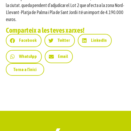
la ciutat. queda pendent d’adjudicar el Lot 2 que afecta a la zona Nord-
Llevant-Platja de Palma i Pla de Sant Jordi i té un import de 4.190.000
euros.
Comparteix a les teves xarxes!
Facebook
Twitter
LinkedIn
WhatsApp
Email
Torna a l'inici