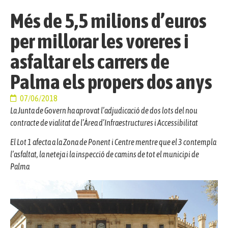
Més de 5,5 milions d’euros
per millorar les voreres i
asfaltar els carrers de
Palma els propers dos anys
07/06/2018
La Junta de Govern ha aprovat l’adjudicació de dos lots del nou
contracte de vialitat de l’Àrea d’Infraestructures i Accessibilitat
El Lot 1 afecta a la Zona de Ponent i Centre mentre que el 3 contempla
l’asfaltat, la neteja i la inspecció de camins de tot el municipi de
Palma