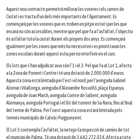
Aquest nou contracte permetrà millorar les voreres i els carrers de
Ciutat i es tracta d’un dels més importants de l’Ajuntament. Es
començarà per les voreres que es troben en pitjor estat i per les que
encara no són accessibles, mentre que pel que fa a l’asfaltat, l’objectiu
és asfaltar tota la ciutat durant els propers dos anys. Es començarà
igualment per les zones que més ho necessiten i es prioritzaran les
zones escolars durant aquest estiu per no interferir en el curs.
Els lots que s’han adjudicat avui són l’1 i el 3. Pel que fa al Lot 1, afecta
a la Zona de Ponent i Centre i té una dotació de 2.000.000 d’euros.
Aquesta zona està limitada per l’est i el nord, per l’avinguda Gabriel
Alomar i Vilallonga, avinguda d’Alexandre Rosselló, plaça Espanya,
avinguda de Joan March, avinguda Comte de Sallent, avinguda
Alemanya, avinguda Portugal i el llit del torrent de Sa Riera, fins al final
del terme de Palma. Per l’oest aquesta zona estarà limitada pels
termes municipals de Calvià i Puigpunyent.
El Lot 3 contempla l’asfaltat, la neteja i la inspecció de camins de tot
el municipi de Palma. Té una dotació de 3.642.272,03 €. Afecta a tota