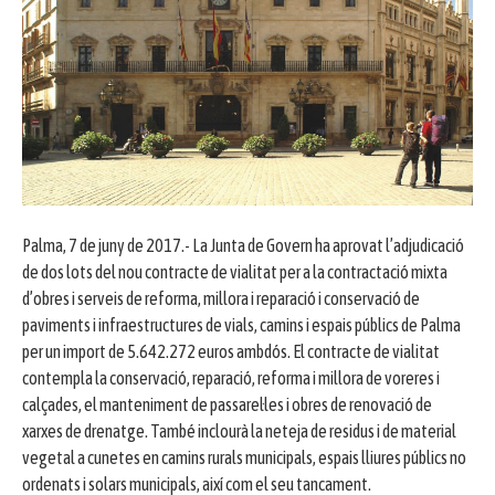
Palma, 7 de juny de 2017.- La Junta de Govern ha aprovat l’adjudicació
de dos lots del nou contracte de vialitat per a la contractació mixta
d’obres i serveis de reforma, millora i reparació i conservació de
paviments i infraestructures de vials, camins i espais públics de Palma
per un import de 5.642.272 euros ambdós. El contracte de vialitat
contempla la conservació, reparació, reforma i millora de voreres i
calçades, el manteniment de passarel·les i obres de renovació de
xarxes de drenatge. També inclourà la neteja de residus i de material
vegetal a cunetes en camins rurals municipals, espais lliures públics no
ordenats i solars municipals, així com el seu tancament.