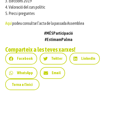
3. Eleccions 2019
4. Valoració del curs polític
5. Precs i preguntes
Aquí
podeu consultar l’acta de la passada Assemblea
#MÉSParticipació
#EstimamPalma
Comparteix a les teves xarxes!
Facebook
Twitter
LinkedIn
WhatsApp
Email
Torna a l'inici