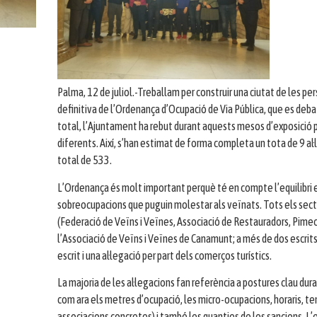
Palma, 12 de juliol.-Treballam per construir una ciutat de les pe
definitiva de l’Ordenança d’Ocupació de Via Pública, que es debatr
total, l’Ajuntament ha rebut durant aquests mesos d’exposició pú
diferents. Així, s’han estimat de forma completa un tota de 9 al·
total de 533.
L’Ordenança és molt important perquè té en compte l’equilibri en
sobreocupacions que puguin molestar als veïnats. Tots els secto
(Federació de Veïns i Veïnes, Associació de Restauradors, Pimec
l’Associació de Veïns i Veïnes de Canamunt; a més de dos escrits 
escrit i una al·legació per part dels comerços turístics.
La majoria de les al·legacions fan referència a postures clau dur
com ara els metres d’ocupació, les micro-ocupacions, horaris, tend
associacions concretes) i també les quanties de les sancions. L’es