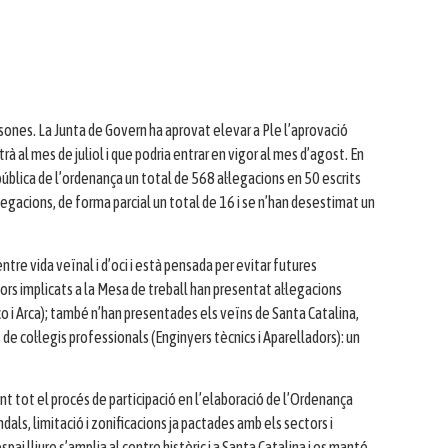
rsones. La Junta de Govern ha aprovat elevar a Ple l’aprovació
à al mes de juliol i que podria entrar en vigor al mes d’agost. En
blica de l’ordenança un total de 568 al·legacions en 50 escrits
legacions, de forma parcial un total de 16 i se n’han desestimat un
tre vida veïnal i d’oci i està pensada per evitar futures
rs implicats a la Mesa de treball han presentat al·legacions
o i Arca); també n’han presentades els veïns de Santa Catalina,
de col·legis professionals (Enginyers tècnics i Aparelladors): un
ant tot el procés de participació en l’elaboració de l’Ordenança
als, limitació i zonificacions ja pactades amb els sectors i
pai lliure s’amplia al centre històric i a Santa Catalina i es manté