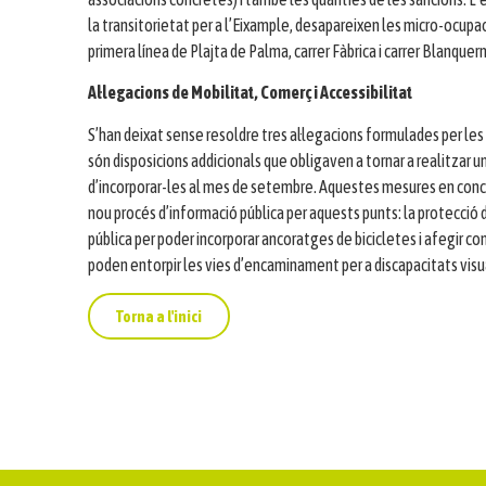
la transitorietat per a l’Eixample, desapareixen les micro-ocupa
primera línea de Plajta de Palma, carrer Fàbrica i carrer Blanquern
Al·legacions de Mobilitat, Comerç i Accessibilitat
S’han deixat sense resoldre tres al·legacions formulades per les
són disposicions addicionals que obligaven a tornar a realitzar un
d’incorporar-les al mes de setembre. Aquestes mesures en concr
nou procés d’informació pública per aquests punts: la protecció d
pública per poder incorporar ancoratges de bicicletes i afegir c
poden entorpir les vies d’encaminament per a discapacitats visu
Torna a l'inici