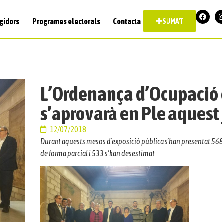
gidors
Programes electorals
Contacta
SUMA'T
L’Ordenança d’Ocupació d
s’aprovarà en Ple aquest 
12/07/2018
Durant aquests mesos d’exposició pública s’han presentat 568 
de forma parcial i 533 s’han desestimat