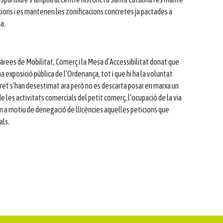
cions i es mantenen les zonificacions concretes ja pactades a
a.
 àrees de Mobilitat, Comerç i la Mesa d’Accessibilitat donat que
a exposició pública de l’Ordenança, tot i que hi ha la voluntat
et s’han desestimat ara però no es descarta posar en marxa un
e les activitats comercials del petit comerç, l’ocupació de la via
om a motiu de denegació de llicències aquelles peticions que
als.