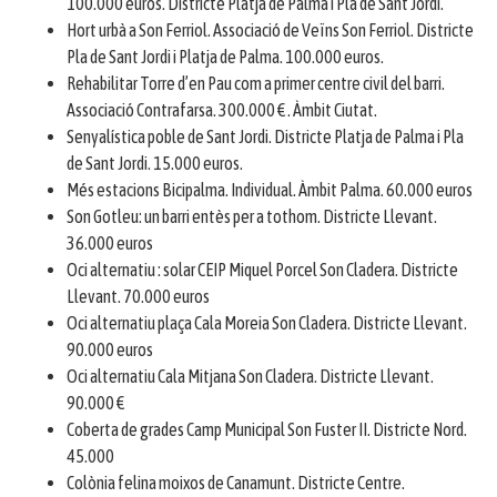
100.000 euros. Districte Platja de Palma i Pla de Sant Jordi.
Hort urbà a Son Ferriol. Associació de Veïns Son Ferriol. Districte
Pla de Sant Jordi i Platja de Palma. 100.000 euros.
Rehabilitar Torre d’en Pau com a primer centre civil del barri.
Associació Contrafarsa. 300.000 € . Àmbit Ciutat.
Senyalística poble de Sant Jordi. Districte Platja de Palma i Pla
de Sant Jordi. 15.000 euros.
Més estacions Bicipalma. Individual. Àmbit Palma. 60.000 euros
Son Gotleu: un barri entès per a tothom. Districte Llevant.
36.000 euros
Oci alternatiu : solar CEIP Miquel Porcel Son Cladera. Districte
Llevant. 70.000 euros
Oci alternatiu plaça Cala Moreia Son Cladera. Districte Llevant.
90.000 euros
Oci alternatiu Cala Mitjana Son Cladera. Districte Llevant.
90.000 €
Coberta de grades Camp Municipal Son Fuster II. Districte Nord.
45.000
Colònia felina moixos de Canamunt. Districte Centre.