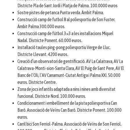
Districte Pla de Sant Jordi i Platja de Palma. 100.0000 euros
Sostre pistes de petanca Punta verda. Àmbit Palma.
Construcció camp de futbol 8 al poliesportiu de Son Fuster.
Àmbit Palma 300.000 euros.
Construcció camp de fútbol 3×3 a les instal·lacions Miquel
Nadal. Districte Ponent. 60.000 euros.
Instal·lació taules ping-pong poliesportiu Verge de Lluc.
Districte Llevant. 4200 euros.
Creació d’un observatori de gentrificació. AV La Calatrava, AV La
Calatrava-Monti-sion-Santa Clara, AV El Puig de Sant Pere, AV El
Banc de l’Oli, l’AV Canamunt-Ciutat Antiga i Palma XXI. 50.000
euros. Districte Centre.
Zona de jocs infantils adaptada a nins i nines amb diversitat
funcional. Districte Nord. 100.000 euros.
Condicionament i embelliment de la pista poliesportiva Can
Baró. Associació de Veïns Can Baró. Districte Ponent. 100.000
euros.
Carril bici Son Ferriol-Palma. Associació de Veïns de Son Ferriol.