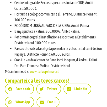
Centre Integral de Recursos per a l’estudiant (CIRE).Àmbit
Ciutat. 50.000 €
Hort urbà ecològic comunitari a El Terreno. Districte Ponent.
100.000 euros.
ROCÒDROM URBÀ AL PARC DE LA RIERA. Àmbit Palma.
Banys públics a Palma. 300.000 € . Àmbit Palma.
Reforma integral d’instal·lacions esportives a Establiments.
Districte Nord. 100.000 euros.
Passos elevats a la calçada per reduir la velocitat al camí de Son
Rapinya. Districte Ponent. 60.000 euros.
Gran illa verda al carrer de Sant Jordi Joaquim, d’Andreu Feliu i
Del Pare Francesc Molina. Districte Nord.
Més informació a:
www.tufaspalma.cat
Comparteix a les teves xarxes!
Facebook
Twitter
LinkedIn
WhatsApp
Email