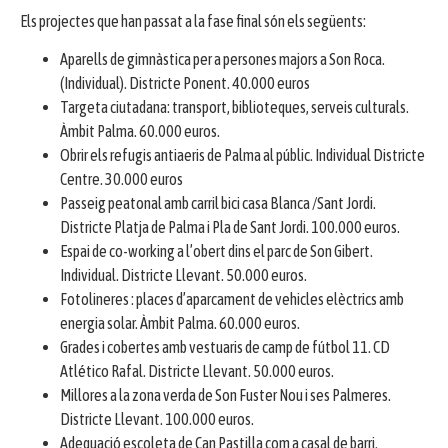
Els projectes que han passat a la fase final són els següents:
Aparells de gimnàstica per a persones majors a Son Roca.
(Individual). Districte Ponent. 40.000 euros
Targeta ciutadana: transport, biblioteques, serveis culturals.
Àmbit Palma. 60.000 euros.
Obrir els refugis antiaeris de Palma al públic. Individual Districte
Centre. 30.000 euros
Passeig peatonal amb carril bici casa Blanca /Sant Jordi.
Districte Platja de Palma i Pla de Sant Jordi. 100.000 euros.
Espai de co-working a l’obert dins el parc de Son Gibert.
Individual. Districte Llevant. 50.000 euros.
Fotolineres : places d’aparcament de vehicles elèctrics amb
energia solar. Àmbit Palma. 60.000 euros.
Grades i cobertes amb vestuaris de camp de fútbol 11. CD
Atlético Rafal. Districte Llevant. 50.000 euros.
Millores a la zona verda de Son Fuster Nou i ses Palmeres.
Districte Llevant. 100.000 euros.
Adequació escoleta de Can Pastilla com a casal de barri.