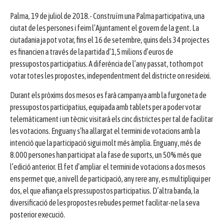
Palma, 19 de juliol de 2018.- Construïm una Palma participativa, una
ciutat de les persones i feim l’Ajuntament el govern de la gent. La
ciutadania ja pot votar, fins el 16 de setembre, quins dels 34 projectes
es financien a través de la partida d’1,5 milions d’euros de
pressupostos participatius. A diferència de l’any passat, tothom pot
votar totes les propostes, independentment del districte on resideixi.
Durant els pròxims dos mesos es farà campanya amb la furgoneta de
pressupostos participatius, equipada amb tablets per a poder votar
telemàticament i un tècnic visitarà els cinc districtes per tal de facilitar
les votacions. Enguany s’ha allargat el termini de votacions amb la
intenció que la participació sigui molt més àmplia. Enguany, més de
8.000 persones han participat a la fase de suports, un 50% més que
l’edició anterior. El fet d’ampliar el termini de votacions a dos mesos
ens permet que, a nivell de participació, any rere any, es multipliqui per
dos, el que afiança els pressupostos participatius. D’altra banda, la
diversificació de les propostes rebudes permet facilitar-ne la seva
posterior execució.