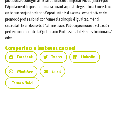
publiques reconegut a l’Estatut Bàsic de l’Empleat Públic (EBEP) que
l’Ajuntament ha posat en marxa durant aquesta legislatura. Consisteix
en tot un conjunt ordenat d’oportunitats d’ascens i expectatives de
promoció professional conforme als principis d’igualtat, mèrit i
capacitat. És un deure de l’Administració Pública promoure l’actuació i
perfeccionament de la Qualificació Professional dels seus funcionaris/
àries.
Comparteix a les teves xarxes!
Facebook
Twitter
LinkedIn
WhatsApp
Email
Torna a l'inici