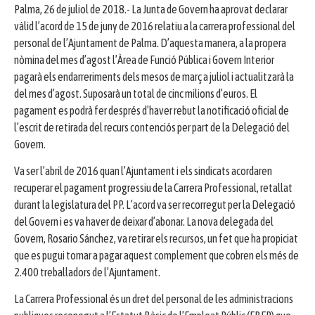
Palma, 26 de juliol de 2018.- La Junta de Govern ha aprovat declarar
vàlid l’acord de 15 de juny de 2016 relatiu a la carrera professional del
personal de l’Ajuntament de Palma. D’aquesta manera, a la propera
nòmina del mes d’agost l’Àrea de Funció Pública i Govern Interior
pagarà els endarreriments dels mesos de març a juliol i actualitzarà la
del mes d’agost. Suposarà un total de cinc milions d’euros. El
pagament es podrà fer després d’haver rebut la notificació oficial de
l’escrit de retirada del recurs contenciós per part de la Delegació del
Govern.
Va ser l’abril de 2016 quan l’Ajuntament i els sindicats acordaren
recuperar el pagament progressiu de la Carrera Professional, retallat
durant la legislatura del PP. L’acord va ser recorregut per la Delegació
del Govern i es va haver de deixar d’abonar. La nova delegada del
Govern, Rosario Sánchez, va retirar els recursos, un fet que ha propiciat
que es pugui tornar a pagar aquest complement que cobren els més de
2.400 treballadors de l’Ajuntament.
La Carrera Professional és un dret del personal de les administracions