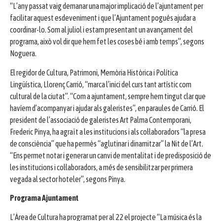
“L’any passat vaig demanar una major implicació de l’ajuntament per
facilitar aquest esdeveniment i que l’Ajuntament pogués ajudar a
coordinar-lo. Som al juliol i estam presentant un avançament del
programa, això vol dir que hem fet les coses bé i amb temps”, segons
Noguera.
El regidor de Cultura, Patrimoni, Memòria Històrica i Política
Lingüística, Llorenç Carrió, “marca l’inici del curs tant artístic com
cultural de la ciutat”. “Com a ajuntament, sempre hem tingut clar que
havíem d’acompanyar i ajudar als galeristes”, en paraules de Carrió. El
president de l’associació de galeristes Art Palma Contemporani,
Frederic Pinya, ha agraït a les institucions i als col·laboradors “la presa
de consciència” que ha permès “aglutinar i dinamitzar” la Nit de l’Art.
“Ens permet notar i generar un canvi de mentalitat i de predisposició de
les institucions i col·laboradors, a més de sensibilitzar per primera
vegada al sector hoteler”, segons Pinya.
Programa Ajuntament
L’Àrea de Cultura ha programat per al 22 el projecte “La música és la