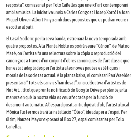
resposta”, comissariat per Tolo Cañellas que uneix l’art contemporani
amb la música. La iniciativa uneix a Carles Congost i Josep Xortó i a Joan
Miquel Oliver i Albert Pinya amb dues propostes que es podran veure i
escoltar al pati.
El Casal Solleric, per la seva banda, estrenarà la nova temporada amb
quatre propostes. A la Planta Noble es podrà veure “Cànon”, de Mateo
Maté, on l’artista fa una relectura sobre la còpia o reproducció del
cànon grec a través d’un conjunt d’obres canòniques de l’art clàssic que
han estat adaptades per l’artista a les noves pautes estètiques i
morals de la societat actual. A la planta baixa, el comissari Pau Waelder
presentarà “Tots els canvis s’han desat”, una col·lectiva d’artistes de
Net Art, , títol que pren la notificació de Google Drive per plantejar la
manera en què la nostra vida es veu afectada per la funció de
desament automàtic. A l’espai dipòsit, antic dipòsit d’oli, l’artista local
Mónica Fuster mostrarà la instal·lació “Óleo”, ideada per a l’espai. Per
últim, Nauzet Mayor exposarà al Box 27, espai comissariat per Tolo
Cañellas.