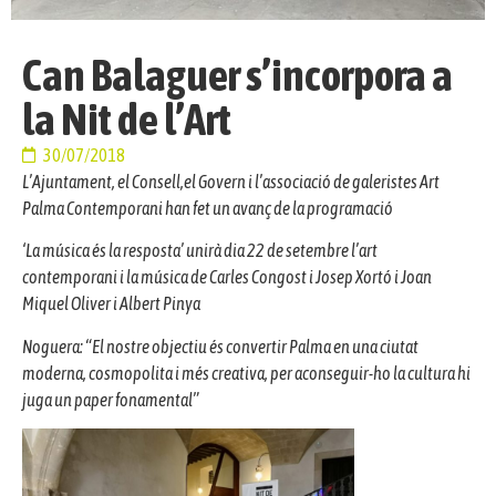
Can Balaguer s’incorpora a
la Nit de l’Art
30/07/2018
L’Ajuntament, el Consell,el Govern i l’associació de galeristes Art
Palma Contemporani han fet un avanç de la programació
‘La música és la resposta’ unirà dia 22 de setembre l’art
contemporani i la música de Carles Congost i Josep Xortó i Joan
Miquel Oliver i Albert Pinya
Noguera: “El nostre objectiu és convertir Palma en una ciutat
moderna, cosmopolita i més creativa, per aconseguir-ho la cultura hi
juga un paper fonamental”