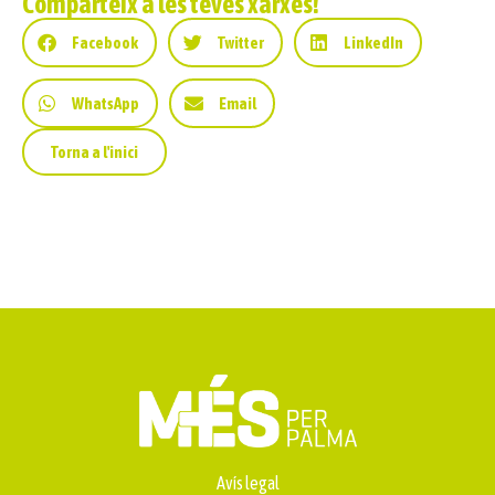
Comparteix a les teves xarxes!
Facebook
Twitter
LinkedIn
WhatsApp
Email
Torna a l'inici
Avís legal