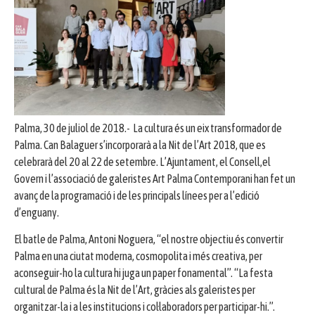
Palma, 30 de juliol de 2018.- La cultura és un eix transformador de
Palma. Can Balaguer s’incorporarà a la Nit de l’Art 2018, que es
celebrarà del 20 al 22 de setembre. L’Ajuntament, el Consell,el
Govern i l’associació de galeristes Art Palma Contemporani han fet un
avanç de la programació i de les principals línees per a l’edició
d’enguany.
El batle de Palma, Antoni Noguera, “el nostre objectiu és convertir
Palma en una ciutat moderna, cosmopolita i més creativa, per
aconseguir-ho la cultura hi juga un paper fonamental”. “La festa
cultural de Palma és la Nit de l’Art, gràcies als galeristes per
organitzar-la i a les institucions i col·laboradors per participar-hi.”.