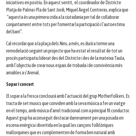
iniciatives en positiu. En aquest sentit, el coordinador de Districte
Platja de Palma i Pla de Sant Jordi, Miquel Àngel Contreras, explica que
“aquesta és una primera crida a la ciutadania per tal de col·laborar
conjuntament entre tots per fomentar la participació i l’autoestima
del barri”.
Cal recordar que a la plaça dels Nins, a més, es durà a terme una
remodelació seguint un projecte que ha estat el resultat de tot un
procés participatiu liderat des del Districte i des de la mateixa Taula,
amb l’objectiu de crear nous espais de trobada i de convivència més
amables a s’Arenal.
Sopar i concert
El sopar a la fresca conclourà amb l’actuació del grup Motherfolkers. Es
tracta de set musics que conviden amb la seva música a fer un viatge
en el temps, amb música d’arrel tradicional com a principal fil conductor.
Aquest grup ha aconseguit destacar darrerament per una posada en
escena enèrgica i divertida en la qual les cançons folklòriques
mallorquines que es complementen de forma ben natural amb