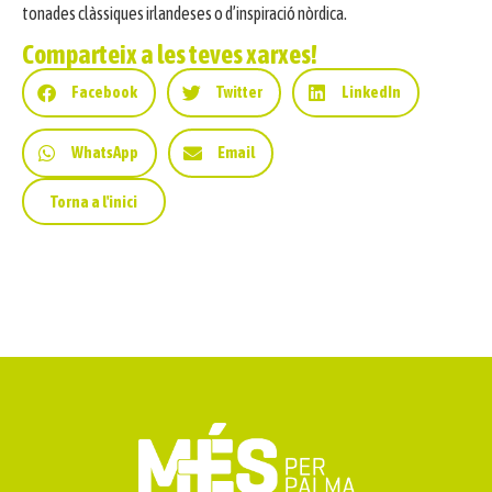
tonades clàssiques irlandeses o d’inspiració nòrdica.
Comparteix a les teves xarxes!
Facebook
Twitter
LinkedIn
WhatsApp
Email
Torna a l'inici