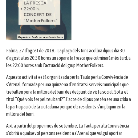
Palma, 27 d’agost de 2018.- La plaça dels Nins acollirà dijous dia 30
d’agost a les 20:30 hores un sopar a la fresca que culminarà més tard, a
les 22:00 hores amb l’actuació del grup MotherFolkers.
Aquesta activitat està organitzada per la Taula per la Convivència de
s’Arenal, formada per una quinzena d’entitats i serveis municipals que
treballen per a la millora del barri des del punt de vista social. Sota el
títol “Què vols fer pel teu barri?”, l’acte de dijous pretén ser una crida a
la participació de la ciutadania perquè els residents s’impliquin en la
millora del barri.
Així, a partir del proper mes de setembre, La Taula per a la Convivència
s’obrirà a qualsevol persona resident a s’Arenal que vulgui aportar