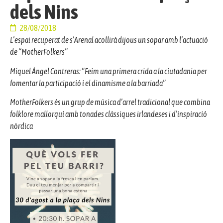
dels Nins
28/08/2018
L’espai recuperat de s’Arenal acollirà dijous un sopar amb l’actuació
de “MotherFolkers”
Miquel Àngel Contreras: “Feim una primera crida a la ciutadania per
fomentar la participació i el dinamisme a la barriada”
MotherFolkers és un grup de música d’arrel tradicional que combina
folklore mallorquí amb tonades clàssiques irlandeses i d’inspiració
nòrdica