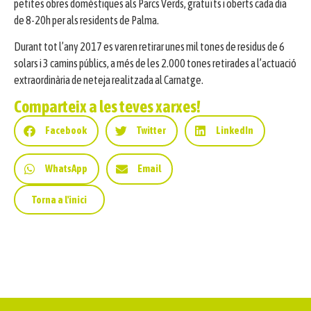
petites obres domèstiques als Parcs Verds, gratuïts i oberts cada dia
de 8-20h per als residents de Palma.
Durant tot l’any 2017 es varen retirar unes mil tones de residus de 6
solars i 3 camins públics, a més de les 2.000 tones retirades a l’actuació
extraordinària de neteja realitzada al Carnatge.
Comparteix a les teves xarxes!
Facebook
Twitter
LinkedIn
WhatsApp
Email
Torna a l'inici