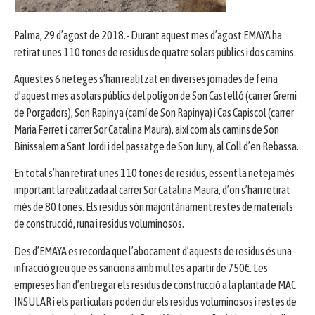
Palma, 29 d’agost de 2018.- Durant aquest mes d’agost EMAYA ha
retirat unes 110 tones de residus de quatre solars públics i dos camins.
Aquestes 6 neteges s’han realitzat en diverses jornades de feina
d’aquest mes a solars públics del polígon de Son Castelló (carrer Gremi
de Porgadors), Son Rapinya (camí de Son Rapinya) i Cas Capiscol (carrer
Maria Ferret i carrer Sor Catalina Maura), així com als camins de Son
Binissalem a Sant Jordi i del passatge de Son Juny, al Coll d’en Rebassa.
En total s’han retirat unes 110 tones de residus, essent la neteja més
important la realitzada al carrer Sor Catalina Maura, d’on s’han retirat
més de 80 tones. Els residus són majoritàriament restes de materials
de construcció, runa i residus voluminosos.
Des d’EMAYA es recorda que l’abocament d’aquests de residus és una
infracció greu que es sanciona amb multes a partir de 750€. Les
empreses han d’entregar els residus de construcció a la planta de MAC
INSULAR i els particulars poden dur els residus voluminosos i restes de