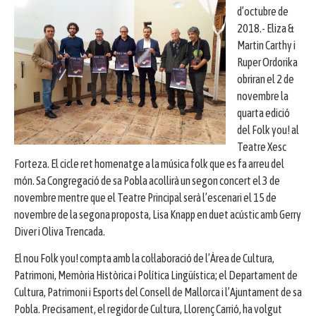
d’octubre de
2018.- Eliza &
Martin Carthy i
Ruper Ordorika
obriran el 2 de
novembre la
quarta edició
del Folk you! al
Teatre Xesc
Forteza. El cicle ret homenatge a la música folk que es fa arreu del
món. Sa Congregació de sa Pobla acollirà un segon concert el 3 de
novembre mentre que el Teatre Principal serà l’escenari el 15 de
novembre de la segona proposta, Lisa Knapp en duet acústic amb Gerry
Diver i Oliva Trencada.
El nou Folk you! compta amb la col·laboració de l’Àrea de Cultura,
Patrimoni, Memòria Històrica i Política Lingüística; el Departament de
Cultura, Patrimoni i Esports del Consell de Mallorca i l’Ajuntament de sa
Pobla. Precisament, el regidor de Cultura, Llorenç Carrió, ha volgut