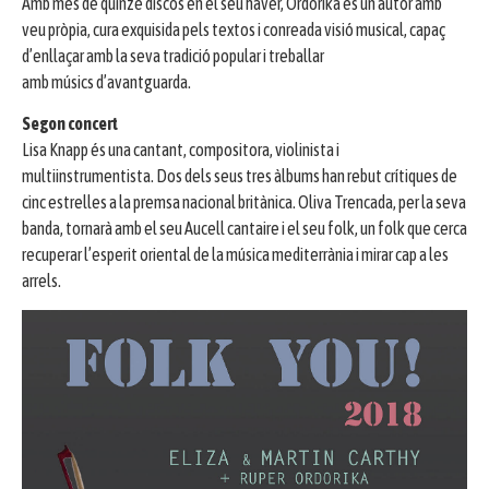
Amb més de quinze discos en el seu haver, Ordorika és un autor amb
veu pròpia, cura exquisida pels textos i conreada visió musical, capaç
d’enllaçar amb la seva tradició popular i treballar
amb músics d’avantguarda.
Segon concert
Lisa Knapp és una cantant, compositora, violinista i
multiinstrumentista. Dos dels seus tres àlbums han rebut crítiques de
cinc estrelles a la premsa nacional britànica. Oliva Trencada, per la seva
banda, tornarà amb el seu Aucell cantaire i el seu folk, un folk que cerca
recuperar l’esperit oriental de la música mediterrània i mirar cap a les
arrels.