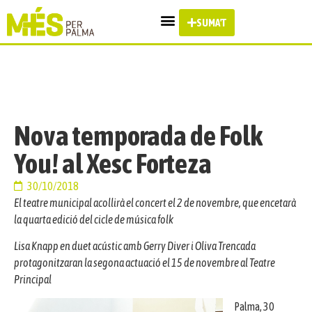
SUMA'T
Nova temporada de Folk
You! al Xesc Forteza
30/10/2018
El teatre municipal acollirà el concert el 2 de novembre, que encetarà
la quarta edició del cicle de música folk
Lisa Knapp en duet acústic amb Gerry Diver i Oliva Trencada
protagonitzaran la segona actuació el 15 de novembre al Teatre
Principal
Palma, 30