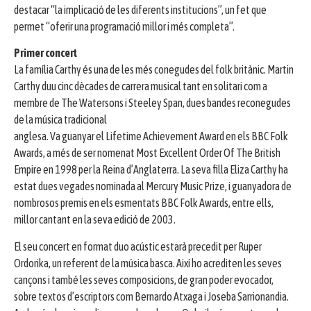
destacar “la implicació de les diferents institucions”, un fet que
permet “oferir una programació millor i més completa”.
Primer concert
La família Carthy és una de les més conegudes del folk britànic. Martin
Carthy duu cinc dècades de carrera musical tant en solitari com a
membre de The Watersons i Steeley Span, dues bandes reconegudes
de la música tradicional
anglesa. Va guanyar el Lifetime Achievement Award en els BBC Folk
Awards, a més de ser nomenat Most Excellent Order Of The British
Empire en 1998 per la Reina d’Anglaterra. La seva filla Eliza Carthy ha
estat dues vegades nominada al Mercury Music Prize, i guanyadora de
nombrosos premis en els esmentats BBC Folk Awards, entre ells,
millor cantant en la seva edició de 2003.
El seu concert en format duo acústic estarà precedit per Ruper
Ordorika, un referent de la música basca. Així ho acrediten les seves
cançons i també les seves composicions, de gran poder evocador,
sobre textos d’escriptors com Bernardo Atxaga i Joseba Sarrionandia.