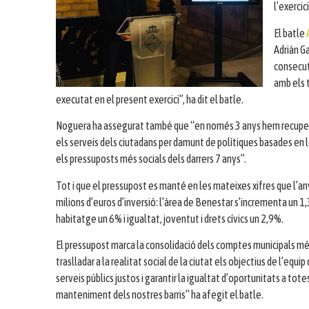
l’exercici
El batle
Adriàn G
consecut
amb els 
executat en el present exercici”, ha dit el batle.
Noguera ha assegurat també que “en només 3 anys hem recuperat 
els serveis dels ciutadans per damunt de polítiques basades en le
els pressuposts més socials dels darrers 7 anys”.
Tot i que el pressupost es manté en les mateixes xifres que l’an
milions d’euros d’inversió: l’àrea de Benestar s’incrementa un 
habitatge un 6% i igualtat, joventut i drets cívics un 2,9%.
El pressupost marca la consolidació dels comptes municipals més
traslladar a la realitat social de la ciutat els objectius de l’equi
serveis públics justos i garantir la igualtat d’oportunitats a to
manteniment dels nostres barris” ha afegit el batle.