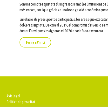
Són uns comptes ajustats als ingressos i amb les limitacions de
més encara, tot i que gràcies a una bona gestió econòmica que e
En relació als pressupostos participatius, les àrees que executa
doblers assignats. De cara al 2019, el compromís d’inversió es ma
durant l’any i que s’assignaran el 2020 a cada àrea executora.
Torna a l'inici
Avís legal
Política de privacitat