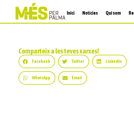
Inici
Notícies
Qui som
Re
Comparteix a les teves xarxes!
Facebook
Twitter
LinkedIn
WhatsApp
Email