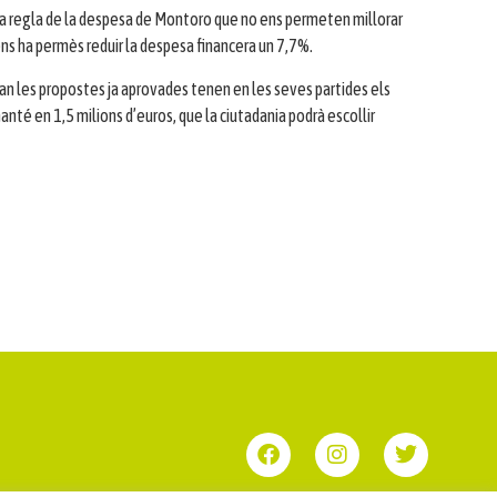
 la regla de la despesa de Montoro que no ens permeten millorar
ns ha permès reduir la despesa financera un 7,7%.
ran les propostes ja aprovades tenen en les seves partides els
nté en 1,5 milions d’euros, que la ciutadania podrà escollir