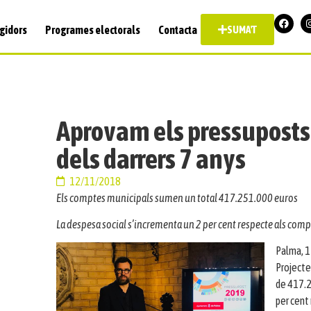
gidors
Programes electorals
Contacta
SUMA'T
Aprovam els pressuposts 
dels darrers 7 anys
12/11/2018
Els comptes municipals sumen un total 417.251.000 euros
La despesa social s’incrementa un 2 per cent respecte als comp
Palma, 1
Projecte
de 417.2
per cent