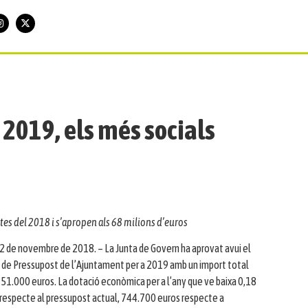
2019, els més socials
tes del 2018 i s’apropen als 68 milions d’euros
2 de novembre de 2018. – La Junta de Govern ha aprovat avui el
 de Pressupost de l’Ajuntament per a 2019 amb un import total
51.000 euros. La dotació econòmica per a l’any que ve baixa 0,18
 respecte al pressupost actual, 744.700 euros respecte a