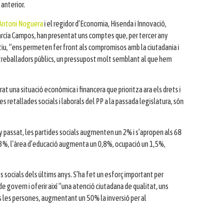
 anterior.
Antoni Noguera
i el regidor d’Economia, Hisenda i Innovació,
arcía Campos, han presentat uns comptes que, per tercer any
iu, “ens permeten fer front als compromisos amb la ciutadania i
treballadors públics, un pressupost molt semblant al que hem
una situació econòmica i financera que prioritza ara els drets i
s retallades socials i laborals del PP a la passada legislatura, són
y passat, les partides socials augmenten un 2% i s’apropen als 68
1,3%, l’àrea d’educació augmenta un 0,8%, ocupació un 1,5%,
 socials dels últims anys. S’ha fet un esforç important per
p de govern i oferir així “una atenció ciutadana de qualitat, uns
tes les persones, augmentant un 50% la inversió per al