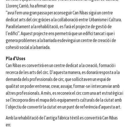
Llorenç Carrió, ha afirmat que
“avui fem una gran passa per aconseguir Can Ribas sigui un centre
dedicat arts del circ gràcies a la col·laboració entre Urbanisme i Cultura.
Paral·lelament a la rehabilitació, es farà el projecte de gestió de
l’edifici”. Aquest projecte ens permetrà que un edifici tancat i que i
genera problemes a la barriada esdevingui un centre de creació i de
cohesió social a la barriada.
Pla d’Usos
Can Ribas es convertirà en un centre dedicat a la creació, formació i
recerca de les arts del circ. D’aquesta manera, es donarà resposta a la
demanda dels professionals de circ, que sol·licitaven un espai de
qualitat on poder entrenar, crear, assajar, formar-se i intercanviar amb
altres professionals. A més, es reconeix el circ com una art estratègica i
se l’incorpora dins el mapa dels equipaments culturals de la ciutat amb
l’objectiu de convertir la ciutat en un punt de referència d’aquesta art.
Amb la rehabilitació de l’antiga fàbrica tèxtil es convertirà Can Ribas
en: