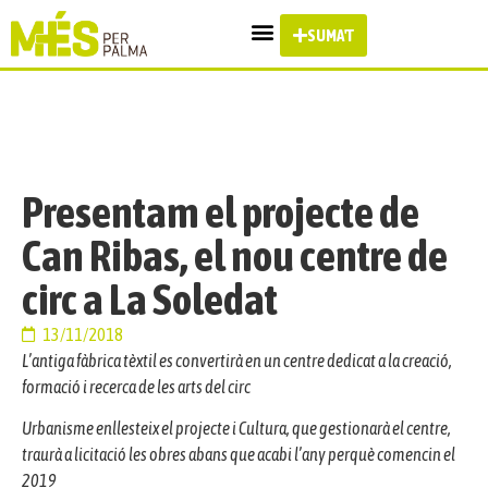
SUMA'T
Presentam el projecte de
Can Ribas, el nou centre de
circ a La Soledat
13/11/2018
L’antiga fàbrica tèxtil es convertirà en un centre dedicat a la creació,
formació i recerca de les arts del circ
Urbanisme enllesteix el projecte i Cultura, que gestionarà el centre,
traurà a licitació les obres abans que acabi l’any perquè comencin el
2019