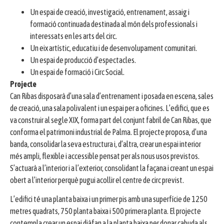
Un espai de creació, investigació, entrenament, assaig i
formació continuada destinada al món dels professionals i
interessats en les arts del circ.
Un eix artístic, educatiu i de desenvolupament comunitari.
Un espai de producció d’espectacles.
Un espai de formació i Circ Social.
Projecte
Can Ribas disposarà d’una sala d’entrenament i posada en escena, sales
de creació, una sala polivalent i un espai per a oficines. L’edifici, que es
va construir al segle XIX, forma part del conjunt fabril de Can Ribas, que
conforma el patrimoni industrial de Palma. El projecte proposa, d’una
banda, consolidar la seva estructura i, d’altra, crear un espai interior
més ampli, flexible i accessible pensat per als nous usos previstos.
S’actuarà a l’interior i a l’exterior, consolidant la façana i creant un espai
obert a l’interior perquè pugui acollir el centre de circ previst.
L’edifici té una planta baixa i un primer pis amb una superfície de 1250
metres quadrats, 750 planta baixa i 500 primera planta. El projecte
contempla crear un espai diàfan a la planta baixa per donar cabuda als