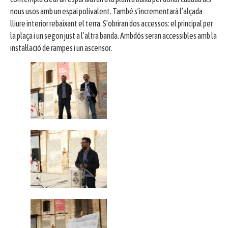
nous usos amb un espai polivalent. També s’incrementarà l’alçada
lliure interior rebaixant el terra. S’obriran dos accessos: el principal per
la plaça i un segon just a l’altra banda. Ambdós seran accessibles amb la
instal·lació de rampes i un ascensor.