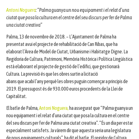
Antoni Noguera
: “Palma guanya un nou equipament i el relat d’una
ciutat que posa la cultura en el centre del seu discurs per fer de Palma
una ciutat creativa”
Palma, 13 de novembre de 2018. – L’Ajuntament de Palma ha
presentat avui el projecte de rehabilitació de Can Ribas, que ha
elaborat l’Àrea de Model de Ciutat, Urbanisme i Habitatge Digne. La
Regidoria de Cultura, Patrimoni, Memòria Històrica i Política Lingüística
està elaborant el projecte de gestió de l’edifici, que gestionarà
Cultura. La previsió és que les obres surtin a licitació
abans que acabi l’any perquè les obres puguin començar a principis de
2019. El pressupost és de 930.000 euros procedents de la Llei de
Capitalitat.
El batle de Palma,
Antoni Noguera,
ha assegurat que “Palma guanya un
nou equipament i el relat d’una ciutat que posa la cultura en el centre
del seu discurs per fer de Palma una ciutat creativa”. “És un dia per estar
especialment satisfets. Ja vàrem dir que aquesta seria una legislatura
de nous equipaments culturals”, ha dit el batle. El regidor de Cultura,