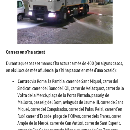
Carrers on s’ha actuat
Durant aquestes setmanes s’ha actuat a més de 400 (en alguns casos,
en els llocs de més afluència, ja s’hi ha passat en més d’una ocasió):
Centre:
via Roma, la Rambla, carrer de Sant Miquel, carrer del
Sindicat, carrer del Banc de l’Oli, carrer de Velázquez, carrer de la
Volta de la Mercè, plaça de la Porta Pintada, passeig de
Mallorca, passeig del Born, avinguda de Jaume III, carrer de Sant
Miquel, carrer del Conquisador, carrer del Palau Reial, carrer d´en
Rubí, carrer d’Estade, plaça de l’Olivar, carrer dels Frares, carrer
Ample de la Mercè, carrer de Can Vatlori, carrer de Sant Esperit,