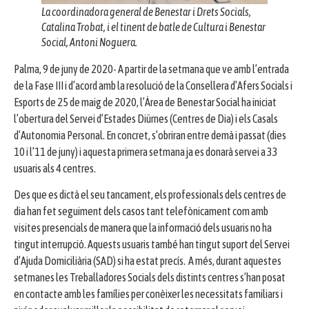
La coordinadora general de Benestar i Drets Socials,
Catalina Trobat, i el tinent de batle de Cultura i Benestar
Social, Antoni Noguera.
Palma, 9 de juny de 2020- A partir de la setmana que ve amb l’entrada
de la Fase III i d’acord amb la resolució de la Consellera d’Afers Socials i
Esports de 25 de maig de 2020, l’Àrea de Benestar Social ha iniciat
l’obertura del Servei d’Estades Diürnes (Centres de Dia) i els Casals
d’Autonomia Personal. En concret, s’obriran entre demà i passat (dies
10 i l’11 de juny) i aquesta primera setmana ja es donarà servei a 33
usuaris als 4 centres.
Des que es dictà el seu tancament, els professionals dels centres de
dia han fet seguiment dels casos tant telefònicament com amb
visites presencials de manera que la informació dels usuaris no ha
tingut interrupció. Aquests usuaris també han tingut suport del Servei
d’Ajuda Domiciliària (SAD) si ha estat precís. A més, durant aquestes
setmanes les Treballadores Socials dels distints centres s’han posat
en contacte amb les famílies per conèixer les necessitats familiars i