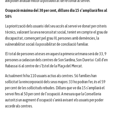
així poder avaluar millor la possibilitat de retornar al servei.
Ocupació màxima del 30 per cent, dilluns dia 15 s’ampliarà fins al
50%
La priorització dels usuaris i del seu accés al servei ve donat per criteris
tècnics, valorant la seva necessitat social, tenint en compte el grau de
discapacitat, començant pel grau III, persones amb demències, la
vulnerabilitat social i la possibilitat de conciliació familiar.
El total de persones ateses en aquesta primera setmana serà de 33, 9
persones a cadascun dels centres de Son Sardina, Son Dureta i Coll d’en
Rabassa i 6 al centre de s’Estel de la Plaça del Mercat.
Actualment hi ha 110 usuaris actius als centres. 56 famílies han
sol·licitat la reincorporació dels seus majors: 33 ho podran fer, és el 59
per cent de les sol·licituds rebudes. Dilluns que ve dia 15 s’ampliarà el
servei fins al 50 per cent de l’ocupació. A mesura que la Conselleria
autoritzi un augment d’ocupació s’anirà avisant els usuaris per poder
accedir als centres.