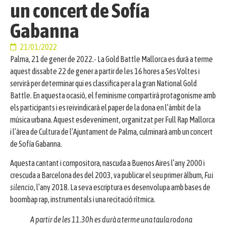
un concert de Sofía
Gabanna
21/01/2022
Palma, 21 de gener de 2022.- La Gold Battle Mallorca es durà a terme
aquest dissabte 22 de gener a partir de les 16 hores a Ses Voltes i
servirà per determinar qui es classifica per a la gran National Gold
Battle. En aquesta ocasió, el feminisme compartirà protagonisme amb
els participants i es reivindicarà el paper de la dona en l’àmbit de la
música urbana. Aquest esdeveniment, organitzat per Full Rap Mallorca
i l’àrea de Cultura de l’Ajuntament de Palma, culminarà amb un concert
de Sofía Gabanna.
Aquesta cantant i compositora, nascuda a Buenos Aires l’any 2000 i
crescuda a Barcelona des del 2003, va publicar el seu primer àlbum,
Fui
silencio
, l’any 2018. La seva escriptura es desenvolupa amb bases de
boombap rap, instrumentals i una recitació rítmica.
A partir de les 11.30h es durà a terme una taula rodona