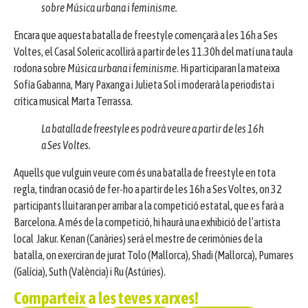
sobre Música urbana i feminisme.
Encara que aquesta batalla de freestyle començarà a les 16h a Ses
Voltes, el Casal Soleric acollirà a partir de les 11.30h del matí una taula
rodona sobre
Música urbana i feminisme
. Hi participaran la mateixa
Sofía Gabanna, Mary Paxanga i Julieta Sol i moderarà la periodista i
crítica musical Marta Terrassa.
La batalla de freestyle es podrà veure a partir de les 16h
a Ses Voltes.
Aquells que vulguin veure com és una batalla de freestyle en tota
regla, tindran ocasió de fer-ho a partir de les 16h a Ses Voltes, on 32
participants lluitaran per arribar a la competició estatal, que es farà a
Barcelona. A més de la competició, hi haurà una exhibició de l’artista
local Jakur. Kenan (Canàries) serà el mestre de cerimònies de la
batalla, on exerciran de jurat Tolo (Mallorca), Shadi (Mallorca), Pumares
(Galícia), Suth (València) i Ru (Astúries).
Comparteix a les teves xarxes!