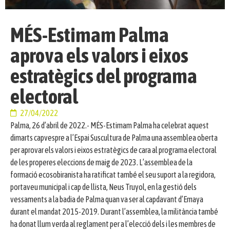
MÉS-Estimam Palma
aprova els valors i eixos
estratègics del programa
electoral
27/04/2022
Palma, 26 d’abril de 2022.- MÉS-Estimam Palma ha celebrat aquest
dimarts capvespre a l’Espai Suscultura de Palma una assemblea oberta
per aprovar els valors i eixos estratègics de cara al programa electoral
de les properes eleccions de maig de 2023. L’assemblea de la
formació ecosobiranista ha ratificat també el seu suport a la regidora,
portaveu municipal i cap de llista, Neus Truyol, en la gestió dels
vessaments a la badia de Palma quan va ser al capdavant d’Emaya
durant el mandat 2015-2019. Durant l’assemblea, la militància també
ha donat llum verda al reglament per a l’elecció dels i les membres de