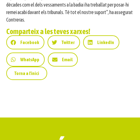
dècades com el dels vessaments a la badia i ha treballat per posar-hi
remei acabi davant els tribunals. Té tot el nostre suport”, ha assegurat
Contreras.
Comparteix a les teves xarxes!
Facebook
Twitter
LinkedIn
WhatsApp
Email
Torna a l'inici