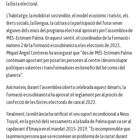
la llista electoral.
L’habitatge, la mobilitat sostenible, el model econòmic i turístic, els
drets socials, la llengua, la cultura o la participació del futur seran
algunes dels eixos del programa electoral aprovats per l’assemblea de
MÉS-Estimam Palma. En aquest sentit, el coordinador de la formació i
número 2 de la formació ecosobiranista a les eleccions de 2023,
Miquel Àngel Contreras ha assegurat que “des de MÉS-Estimam Palma
continuam apostant per posar les persones al centre i desenvolupar
polítiques valentes i transformadores en benefici del bé comú i del
planeta”.
Així mateix, durant l’assemblea oberta celebrada aquest dimarts, la
formació ecosobiranista ha aprovat el reglament per al procés de
confecció de les llistes electorals de cara al 2023.
Finalment, la militància ha ratificat el seu suport incondicional a Neus
Truyol, en la gestió dels vessaments a la badia de Palma quan va ser al
capdavant d’Emaya en el mandat 2015-2019. “És incomprensible que
la primera persona que va reconèixer un problema de la ciutat durant