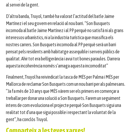
al servei de la gent.
D’altra banda, Truyol, també ha valorat l’actitud del batle Jaime
Martínez i el seu govern en relació al nou barri. “Son Busquets
incomoda al batle Jaime Martínez i al PP perquè no satisfà ni als grans
interessos urbanístics, ni a la industria turística que massifica els
nostres carrers. Son Busquets incomoda al PP perquè serà un barri
pensat pels residents amb habitatge assequible i serveis públics de
qualitat. Ahir tot era bel·ligerància i avui tot bones paraules. Darrera
aquesta incoherència només s’amaga aquesta incomoditat”
Finalment,Truyol ha reivindicat la tasca de MÉS per Palma i MÉS per
Mallorca de reclamar Son Busquets com un nou barri per als palmesans.
“Ja fa més de 10 anys que MÉS vàrem ser els primers en començar a
treballar per donar una solució a Son Busquets. Farem un seguiment
intens de com evoluciona el projecte perquè Son Busquets sigui una
realitat tot d’una que sigui possible i respectant la voluntat de la
gent”, ha conclòs Truyol.
Comparteix a les teves xarxes!