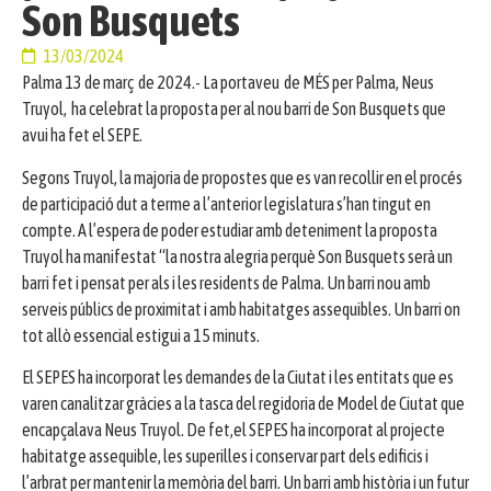
Son Busquets
13/03/2024
Palma 13 de març de 2024.- La portaveu de MÉS per Palma, Neus
Truyol, ha celebrat la proposta per al nou barri de Son Busquets que
avui ha fet el SEPE.
Segons Truyol, la majoria de propostes que es van recollir en el procés
de participació dut a terme a l’anterior legislatura s’han tingut en
compte. A l’espera de poder estudiar amb deteniment la proposta
Truyol ha manifestat “la nostra alegria perquè Son Busquets serà un
barri fet i pensat per als i les residents de Palma. Un barri nou amb
serveis públics de proximitat i amb habitatges assequibles. Un barri on
tot allò essencial estigui a 15 minuts.
El SEPES ha incorporat les demandes de la Ciutat i les entitats que es
varen canalitzar gràcies a la tasca del regidoria de Model de Ciutat que
encapçalava Neus Truyol. De fet,el SEPES ha incorporat al projecte
habitatge assequible, les superilles i conservar part dels edificis i
l’arbrat per mantenir la memòria del barri. Un barri amb història i un futur