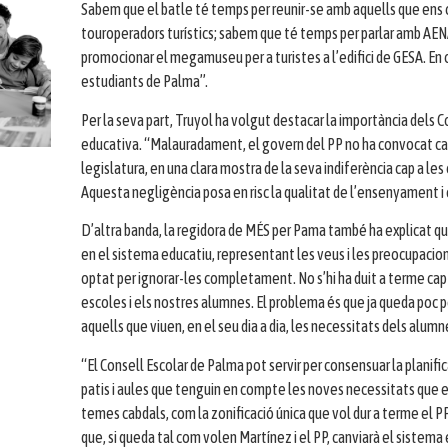
Sabem que el batle té temps per reunir-se amb aquells que ens c
touroperadors turístics; sabem que té temps per parlar amb AENA
promocionar el megamuseu per a turistes a l’edifici de GESA. En ca
estudiants de Palma”.
Per la seva part, Truyol ha volgut destacar la importància dels 
educativa. “Malauradament, el govern del PP no ha convocat cap r
legislatura, en una clara mostra de la seva indiferència cap a le
Aquesta negligència posa en risc la qualitat de l’ensenyament i 
D’altra banda, la regidora de MÉS per Pama també ha explicat q
en el sistema educatiu, representant les veus i les preocupacions
optat per ignorar-les completament. No s’hi ha duit a terme cap 
escoles i els nostres alumnes. El problema és que ja queda poc pe
aquells que viuen, en el seu dia a dia, les necessitats dels alumn
“El Consell Escolar de Palma pot servir per consensuar la planific
patis i aules que tenguin en compte les noves necessitats que es 
temes cabdals, com la zonificació única que vol dur a terme el 
que, si queda tal com volen Martínez i el PP, canviarà el sistema