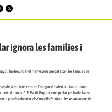
ar ignora les famílies i
Truyol, ha denunciat el menyspreu que pateixen les famílies de
os de silenci ens veim en l’obligació d’alertar a la ciutadania
tèria d’educació. El Partit Popular, encapçalat pel batle Jaime
en el procés educatiu: els Consells Escolars i les Associacions de