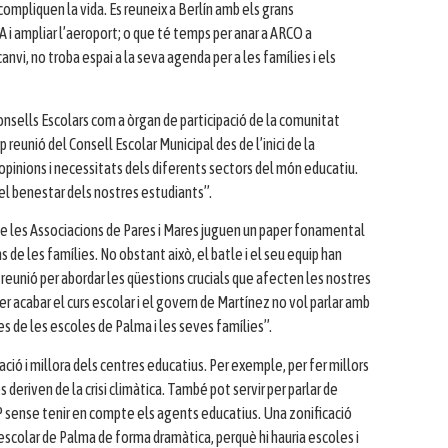
ompliquen la vida. Es reuneix a Berlín amb els grans
 i ampliar l’aeroport; o que té temps per anar a ARCO a
nvi, no troba espai a la seva agenda per a les famílies i els
Consells Escolars com a òrgan de participació de la comunitat
eunió del Consell Escolar Municipal des de l’inici de la
s opinions i necessitats dels diferents sectors del món educatiu.
el benestar dels nostres estudiants”.
ue les Associacions de Pares i Mares juguen un paper fonamental
 de les famílies. No obstant això, el batle i el seu equip han
reunió per abordar les qüestions crucials que afecten les nostres
r acabar el curs escolar i el govern de Martínez no vol parlar amb
es de les escoles de Palma i les seves famílies”.
ació i millora dels centres educatius. Per exemple, per fer millors
deriven de la crisi climàtica. També pot servir per parlar de
PP sense tenir en compte els agents educatius. Una zonificació
 escolar de Palma de forma dramàtica, perquè hi hauria escoles i