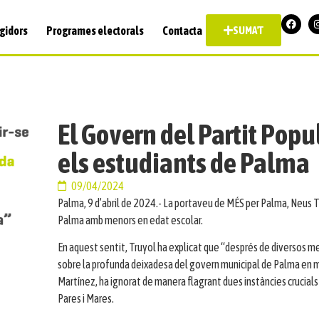
gidors
Programes electorals
Contacta
SUMA'T
El Govern del Partit Popul
els estudiants de Palma
09/04/2024
Palma, 9 d’abril de 2024.- La portaveu de MÉS per Palma, Neus 
Palma amb menors en edat escolar.
En aquest sentit, Truyol ha explicat que “després de diversos mes
sobre la profunda deixadesa del govern municipal de Palma en ma
Martínez, ha ignorat de manera flagrant dues instàncies crucials 
Pares i Mares.