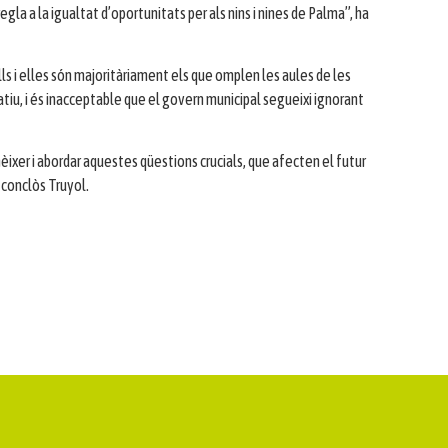
gla a la igualtat d’oportunitats per als nins i nines de Palma”, ha
Ells i elles són majoritàriament els que omplen les aules de les
tiu, i és inacceptable que el govern municipal segueixi ignorant
èixer i abordar aquestes qüestions crucials, que afecten el futur
 conclòs Truyol.