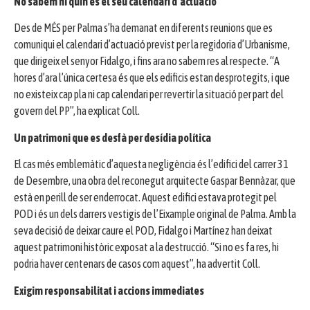
No sabem ni quin és el seu calendari d’actuació
Des de MÉS per Palma s’ha demanat en diferents reunions que es
comuniqui el calendari d’actuació previst per la regidoria d’Urbanisme,
que dirigeix el senyor Fidalgo, i fins ara no sabem res al respecte. “A
hores d’ara l’única certesa és que els edificis estan desprotegits, i que
no existeix cap pla ni cap calendari per revertir la situació per part del
govern del PP”, ha explicat Coll.
Un patrimoni que es desfà per desídia política
El cas més emblemàtic d’aquesta negligència és l’edifici del carrer 31
de Desembre, una obra del reconegut arquitecte Gaspar Bennàzar, que
està en perill de ser enderrocat. Aquest edifici estava protegit pel
POD i és un dels darrers vestigis de l’Eixample original de Palma. Amb la
seva decisió de deixar caure el POD, Fidalgo i Martínez han deixat
aquest patrimoni històric exposat a la destrucció. “Si no es fa res, hi
podria haver centenars de casos com aquest”, ha advertit Coll.
Exigim responsabilitat i accions immediates