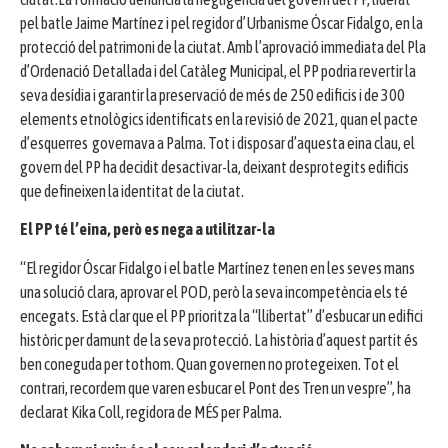
pel batle Jaime Martínez i pel regidor d’Urbanisme Óscar Fidalgo, en la
protecció del patrimoni de la ciutat. Amb l’aprovació immediata del Pla
d’Ordenació Detallada i del Catàleg Municipal, el PP podria revertir la
seva desídia i garantir la preservació de més de 250 edificis i de 300
elements etnològics identificats en la revisió de 2021, quan el pacte
d’esquerres governava a Palma. Tot i disposar d’aquesta eina clau, el
govern del PP ha decidit desactivar-la, deixant desprotegits edificis
que defineixen la identitat de la ciutat.
El PP té l’eina, però es nega a utilitzar-la
“El regidor Óscar Fidalgo i el batle Martínez tenen en les seves mans
una solució clara, aprovar el POD, però la seva incompetència els té
encegats. Està clar que el PP prioritza la “llibertat” d’esbucar un edifici
històric per damunt de la seva protecció. La història d’aquest partit és
ben coneguda per tothom. Quan governen no protegeixen. Tot el
contrari, recordem que varen esbucar el Pont des Tren un vespre”, ha
declarat Kika Coll, regidora de MÉS per Palma.