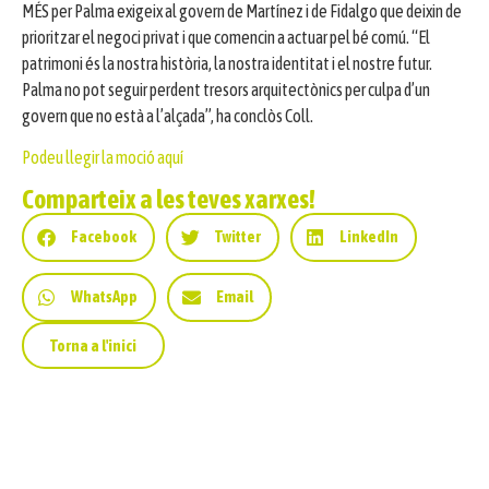
MÉS per Palma exigeix al govern de Martínez i de Fidalgo que deixin de
prioritzar el negoci privat i que comencin a actuar pel bé comú. “El
patrimoni és la nostra història, la nostra identitat i el nostre futur.
Palma no pot seguir perdent tresors arquitectònics per culpa d’un
govern que no està a l’alçada”, ha conclòs Coll.
Podeu llegir la moció aquí
Comparteix a les teves xarxes!
Facebook
Twitter
LinkedIn
WhatsApp
Email
Torna a l'inici