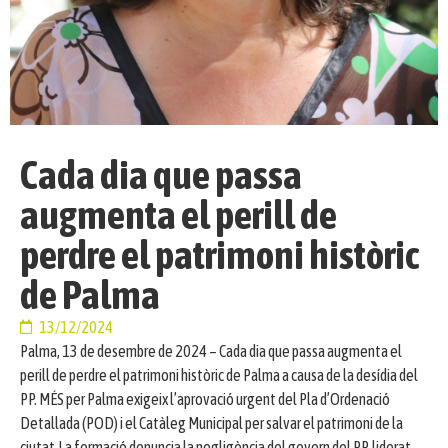
Cada dia que passa
augmenta el perill de
perdre el patrimoni històric
de Palma
13/12/2024
Palma, 13 de desembre de 2024 – Cada dia que passa augmenta el
perill de perdre el patrimoni històric de Palma a causa de la desídia del
PP. MÉS per Palma exigeix l’aprovació urgent del Pla d’Ordenació
Detallada (POD) i el Catàleg Municipal per salvar el patrimoni de la
ciutat.La formació denuncia la negligència del govern del PP, liderat