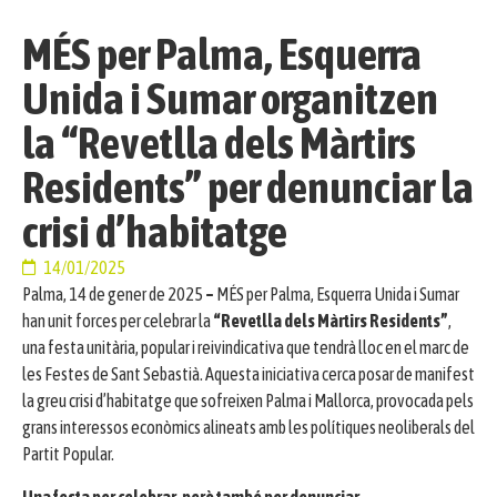
MÉS per Palma, Esquerra
Unida i Sumar organitzen
la “Revetlla dels Màrtirs
Residents” per denunciar la
crisi d’habitatge
14/01/2025
Palma, 14 de gener de 2025
–
MÉS per Palma, Esquerra Unida i Sumar
han unit forces per celebrar la
“Revetlla dels Màrtirs Residents”
,
una festa unitària, popular i reivindicativa que tendrà lloc en el marc de
les Festes de Sant Sebastià. Aquesta iniciativa cerca posar de manifest
la greu crisi d’habitatge que sofreixen Palma i Mallorca, provocada pels
grans interessos econòmics alineats amb les polítiques neoliberals del
Partit Popular.
Una festa per celebrar, però també per denunciar