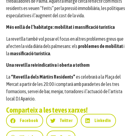
treballadores de Palma. Aquesta imatge cerca reflectir com molts
residents es veuen “ferits” per la pressió immobiliària, les polítiques
especulatives i l’augment del cost de la vida.
Més enllà de l’habitatge: mobilitat i massificació turística
La revetlla també vol posar el focus en altres problemes greus que
afecten la vida diària dels palmesans: els
problemes de mobilitat
i
la
massificació turística
.
Una revetlla reivindicativa i oberta a tothom
La
“Revetlla dels Màrtirs Residents”
es celebrarà a la Plaça del
Mercat a partir de les 20:00 i comptarà amb paradetes de les tres
formacions, servei de bar, menjar, torradores i l’actuació de l’artista
local DJ Aparicio.
Comparteix a les teves xarxes!
Facebook
Twitter
LinkedIn