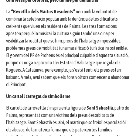
La
“Revetlla dels Màrtirs Residents”
neix amb la voluntat de
combinar la celebració popular amb la denúncia de les dificultats
creixents que viuen els residents de Palma. Les tres formacions
aposten perquè la música i la cultura siguin també una eina per
visibilitzar la realitat que sofrim: preus de l’habitatge impossibles,
problemes greus de mobilitat i una massificació turística insostenible.
El govern del PP de Prohens és el principal culpable d’aquesta situació,
perquè es nega a aplicar la Llei Estatal d’Habitatge que regula els
lloguers. A Catalunya, per exemple, ja s’està fent i els preus estan
baixant. A més, avui sabem que els fons voltors comencen a abandonar
el Principat.
Un cartell carregat de simbolisme
El cartell de la revetlla s’inspira en la figura de
Sant Sebastià
, patró de
Palma, representat com una víctima dels preus desorbitats de
l’habitatge. Sant Sebastià és, així, el màrtir que sofreix l’especulació i
els abusos, de la mateixa forma que els pateixen les famílies