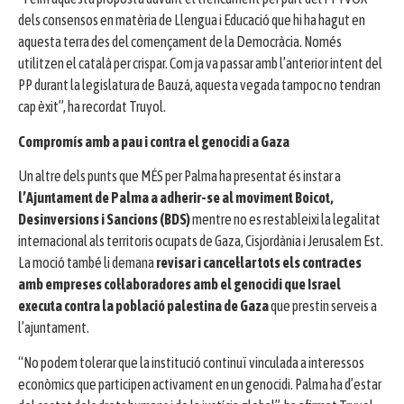
dels consensos en matèria de Llengua i Educació que hi ha hagut en
aquesta terra des del començament de la Democràcia. Només
utilitzen el català per crispar. Com ja va passar amb l’anterior intent del
PP durant la legislatura de Bauzá, aquesta vegada tampoc no tendran
cap èxit”, ha recordat Truyol.
Compromís amb a pau i contra el genocidi a Gaza
Un altre dels punts que MÉS per Palma ha presentat és instar a
l’Ajuntament de Palma a adherir-se al moviment Boicot,
Desinversions i Sancions (BDS)
mentre no es restableixi la legalitat
internacional als territoris ocupats de Gaza, Cisjordània i Jerusalem Est.
La moció també li demana
revisar i cancel·lar tots els contractes
amb empreses col·laboradores amb el genocidi que Israel
executa contra la població palestina de Gaza
que prestin serveis a
l’ajuntament.
“No podem tolerar que la institució continuï vinculada a interessos
econòmics que participen activament en un genocidi. Palma ha d’estar