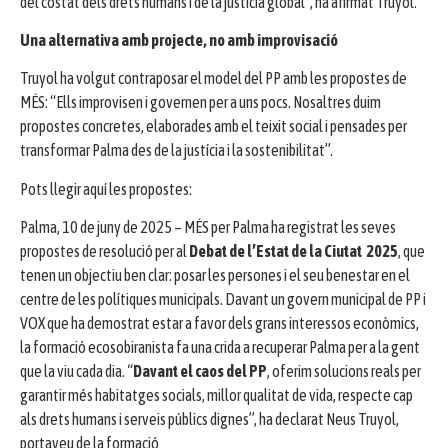
del costat dels drets humans i de la justícia global”, ha afirmat Truyol.
Una alternativa amb projecte, no amb improvisació
Truyol ha volgut contraposar el model del PP amb les propostes de
MÉS: “Ells improvisen i governen per a uns pocs. Nosaltres duim
propostes concretes, elaborades amb el teixit social i pensades per
transformar Palma des de la justícia i la sostenibilitat”.
Pots llegir aquí les propostes:
Palma, 10 de juny de 2025 – MÉS per Palma ha registrat les seves
propostes de resolució per al
Debat de l’Estat de la Ciutat 2025
, que
tenen un objectiu ben clar: posar les persones i el seu benestar en el
centre de les polítiques municipals. Davant un govern municipal de PP i
VOX que ha demostrat estar a favor dels grans interessos econòmics,
la formació ecosobiranista fa una crida a recuperar Palma per a la gent
que la viu cada dia.
“
Davant el caos del PP
, oferim solucions reals per
garantir més habitatges socials, millor qualitat de vida, respecte cap
als drets humans i serveis públics dignes”, ha declarat Neus Truyol,
portaveu de la formació