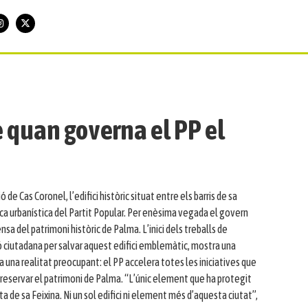
 quan governa el PP el
 Cas Coronel, l’edifici històric situat entre els barris de sa
ica urbanística del Partit Popular. Per enèsima vegada el govern
nsa del patrimoni històric de Palma. L’inici dels treballs de
ó ciutadana per salvar aquest edifici emblemàtic, mostra una
 una realitat preocupant: el PP accelera totes les iniciatives que
preservar el patrimoni de Palma. “L’únic element que ha protegit
 de sa Feixina. Ni un sol edifici ni element més d’aquesta ciutat”,