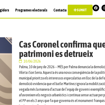
gidors
Programes electorals
Contacta
SUMA'T
Cas Coronel confirma que
patrimoni es detrueix
10/06/2026
Palma, 10 de juny de 2026 – MÉS per Palma denuncia la demolició de
Vileta i Son Serra. Aquesta és una nova conseqüència de la polít
municipal prioritza els interessos especulatius en lloc de la defe
demolició evidencia que el batle Martínez ignora la mobilitzaci
vegada més la manera d’actuar de l’equip de govern i exemplifica
afavoreixen els negocis urbanístics i continua sense actuar per 
el PP en els 3 anys que fa que governa és el monument franquista