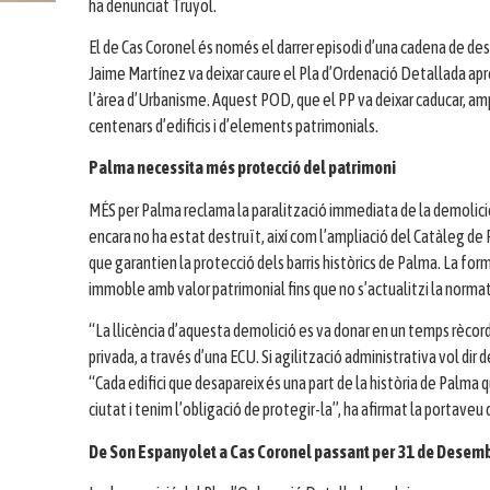
ha denunciat Truyol.
El de Cas Coronel és només el darrer episodi d’una cadena de de
Jaime Martínez va deixar caure el Pla d’Ordenació Detallada apr
l’àrea d’Urbanisme. Aquest POD, que el PP va deixar caducar, am
centenars d’edificis i d’elements patrimonials.
Palma necessita més protecció del patrimoni
MÉS per Palma reclama la paralització immediata de la demolició
encara no ha estat destruït, així com l’ampliació del Catàleg de 
que garantien la protecció dels barris històrics de Palma. La fo
immoble amb valor patrimonial fins que no s’actualitzi la normat
“La llicència d’aquesta demolició es va donar en un temps rècor
privada, a través d’una ECU. Si agilització administrativa vol dir
“Cada edifici que desapareix és una part de la història de Palma 
ciutat i tenim l’obligació de protegir-la”, ha afirmat la portave
De Son Espanyolet a Cas Coronel passant per 31 de Desem