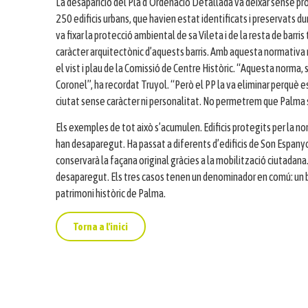
La desaparició del Pla d’Ordenació Detallada va deixar sense pro
250 edificis urbans, que havien estat identificats i preservats d
va fixar la protecció ambiental de sa Vileta i de la resta de barris
caràcter arquitectònic d’aquests barris. Amb aquesta normativa 
el vist i plau de la Comissió de Centre Històric. “Aquesta norma, 
Coronel”, ha recordat Truyol. “Però el PP la va eliminar perquè e
ciutat sense caràcter ni personalitat. No permetrem que Palma s
Els exemples de tot això s’acumulen. Edificis protegits per la n
han desaparegut. Ha passat a diferents d’edificis de Son Espanyo
conservarà la façana original gràcies a la mobilització ciutadana
desaparegut. Els tres casos tenen un denominador en comú: un bat
patrimoni històric de Palma.
Torna a l'inici