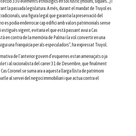
tecció 330 elements etnològics en sòl rústic (molins, síquies…) i
urant la passada legislatura. A més, durant el mandat de Truyol es
 tradicionals, una figura legal que garantia la preservació del
no es podia enderrocar cap edifici amb valors patrimonials sense
si estigués vigent, evitaria el que està passant avui a Cas
stà en contra de la memòria de Palma i la vol convertir en una
igui una franquícia per als especuladors”, ha expressat Truyol.
ormativa de l’anterior govern d’esquerres estan amenaçats o ja
let i al racionalista del carrer 31 de Desembre, que finalment
. Cas Coronel se suma ara a aquesta llarga llista de patrimoni
le al servei del negoci immobiliari i que actua contra el