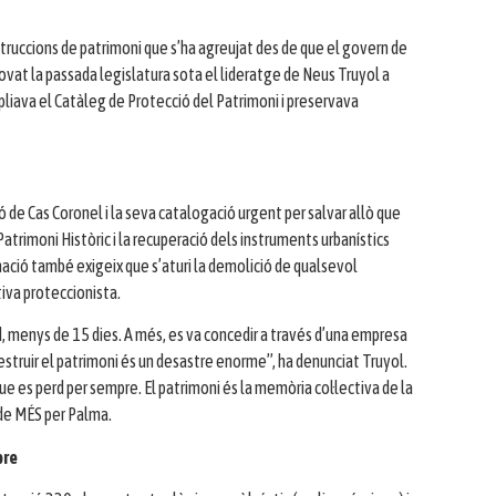
struccions de patrimoni que s’ha agreujat des de que el govern de
ovat la passada legislatura sota el lideratge de Neus Truyol a
pliava el Catàleg de Protecció del Patrimoni i preservava
 de Cas Coronel i la seva catalogació urgent per salvar allò que
Patrimoni Històric i la recuperació dels instruments urbanístics
rmació també exigeix que s’aturi la demolició de qualsevol
iva proteccionista.
d, menys de 15 dies. A més, es va concedir a través d’una empresa
 destruir el patrimoni és un desastre enorme”, ha denunciat Truyol.
que es perd per sempre. El patrimoni és la memòria col·lectiva de la
u de MÉS per Palma.
bre