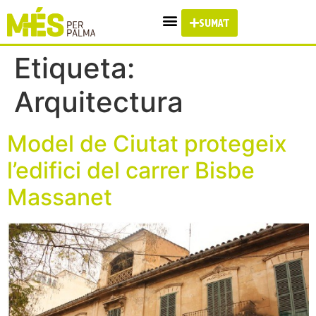
SUMA'T
Etiqueta:
Arquitectura
Model de Ciutat protegeix
l’edifici del carrer Bisbe
Massanet