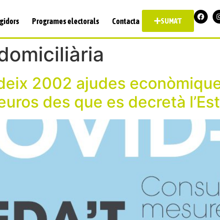
gidors
Programes electorals
Contacta
SUMA'T
domiciliària
deix 2002 ajudes econòmiques
uros des que es decretà l’Est