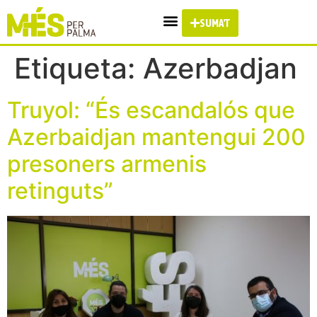
SUMA'T
Etiqueta:
Azerbadjan
Truyol: “És escandalós que
Azerbaidjan mantengui 200
presoners armenis
retinguts”