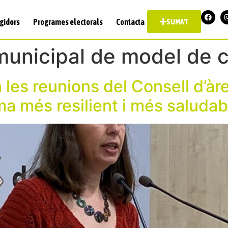
gidors
Programes electorals
Contacta
SUMA'T
municipal de model de c
 les reunions del Consell d’àr
a més resilient i més saludab