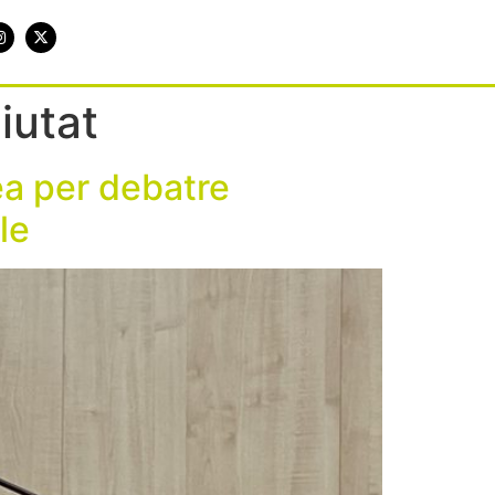
iutat
ea per debatre
le