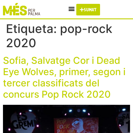
SUMA'T
Etiqueta:
pop-rock
2020
Sofia, Salvatge Cor i Dead
Eye Wolves, primer, segon i
tercer classificats del
concurs Pop Rock 2020